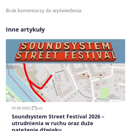
Brak komentarzy do wyświetlenia.
Imię/ Nick*
Inne artykuły
Treść komentarza*
Zapamiętaj moje dane w tej przeglądarce podczas
pisania kolejnych komentarzy.
05.08.2026
|
red.
Soundsystem Street Festival 2026 –
utrudnienia w ruchu oraz duże
natężenie dźwięku