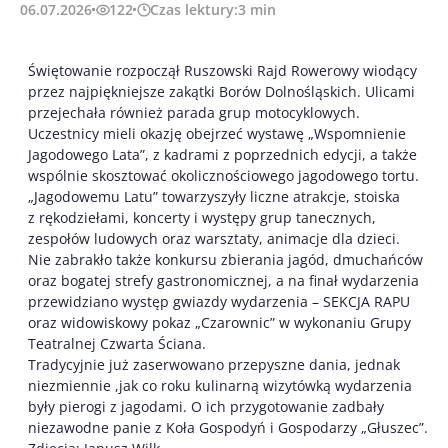
06.07.2026
122
Czas lektury:
3
min
Świętowanie rozpoczął Ruszowski Rajd Rowerowy wiodący
przez najpiękniejsze zakątki Borów Dolnośląskich. Ulicami
przejechała również parada grup motocyklowych.
Uczestnicy mieli okazję obejrzeć wystawę „Wspomnienie
Jagodowego Lata”, z kadrami z poprzednich edycji, a także
wspólnie skosztować okolicznościowego jagodowego tortu.
„Jagodowemu Latu” towarzyszyły liczne atrakcje, stoiska
z rękodziełami, koncerty i występy grup tanecznych,
zespołów ludowych oraz warsztaty, animacje dla dzieci.
Nie zabrakło także konkursu zbierania jagód, dmuchańców
oraz bogatej strefy gastronomicznej, a na finał wydarzenia
przewidziano występ gwiazdy wydarzenia – SEKCJA RAPU
oraz widowiskowy pokaz „Czarownic” w wykonaniu Grupy
Teatralnej Czwarta Ściana.
Tradycyjnie już zaserwowano przepyszne dania, jednak
niezmiennie ,jak co roku kulinarną wizytówką wydarzenia
były pierogi z jagodami. O ich przygotowanie zadbały
niezawodne panie z Koła Gospodyń i Gospodarzy „Głuszec”.