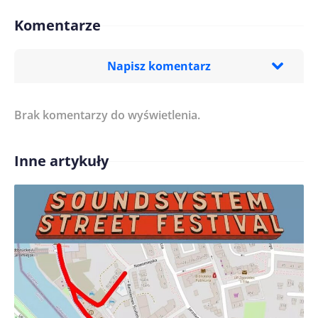
Komentarze
Napisz komentarz
Brak komentarzy do wyświetlenia.
Imię/ Nick*
Inne artykuły
Treść komentarza*
Zapamiętaj moje dane w tej przeglądarce podczas
pisania kolejnych komentarzy.