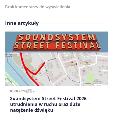
Brak komentarzy do wyświetlenia.
Imię/ Nick*
Inne artykuły
Treść komentarza*
Zapamiętaj moje dane w tej przeglądarce podczas
pisania kolejnych komentarzy.
05.08.2026
|
red.
Soundsystem Street Festival 2026 –
utrudnienia w ruchu oraz duże
natężenie dźwięku