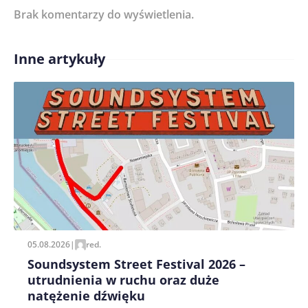
Brak komentarzy do wyświetlenia.
Imię/ Nick*
Inne artykuły
Treść komentarza*
Zapamiętaj moje dane w tej przeglądarce podczas
pisania kolejnych komentarzy.
05.08.2026
|
red.
Soundsystem Street Festival 2026 –
utrudnienia w ruchu oraz duże
natężenie dźwięku