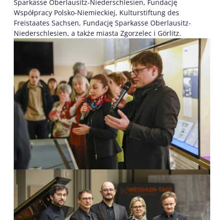
Sparkasse Oberlausitz-Niederschlesien, Fundację
Współpracy Polsko-Niemieckiej, Kulturstiftung des
Freistaates Sachsen, Fundację Sparkasse Oberlausitz-
Niederschlesien, a także miasta Zgorzelec i Görlitz.