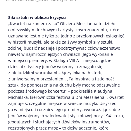
Siła sztuki w obliczu kryzysu
„Kwartet na koniec czasu” Oliviera Messiaena to dzieło
o niezwykłym duchowym i artystycznym znaczeniu, które
uznawane jest nie tylko za jedno z przełomowych osiągnięć
w historii muzyki, ale także za żywy symbol siły sztuki,
zdolnej budzić nadzieję i podtrzymywać człowieczeństwo
nawet w najmroczniejszych chwilach. Jego wykonanie
w miejscu premiery, w Stalagu VIII A – miejscu, gdzie
dziesiątki tysięcy jeńców wojennych zmagało się
z nieludzkimi warunkami – łączy lokalną historię
z uniwersalnym przesłaniem. „Ta inspiracja i zdolność
sztuki do podnoszenia na duchu były mocno odczuwalne
podczas środowego koncertu” – podkreśliła Klaudyna
Michalska, kierowniczka festiwalu Dni Messiaena. „Kwartet
zajmuje szczególne miejsce w świecie muzyki. Usłyszeć
go w miejscu i rocznicy jego premiery, wyobrażając sobie
jeńców wojennych w lodowatej styczniowej nocy 1941 roku,
głodujących i słuchających dźwięków instrumentów,
rozstrojonych przez mróz – to doświadczenie, które