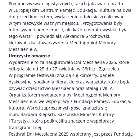
Pomimo wyzwań logistycznych, takich jak awaria prądu
w Europejskim Centrum Pamięć, Edukacja, Kultura na dwa
dni przed koncertem, wydarzenie udało się zrealizować
w tym niezwykle ważnym miejscu. „Przygotowania były
intensywne i pełne emocji, ale każda minuta wysiłku była
tego warta” – powiedziała Alexandra Grochowski,
kierowniczka stowarzyszenia Meetingpoint Memory
Messiaen e.V..
Uroczyste otwarcie
Wydarzenie to zainaugurowało Dni Messiaena 2025, które
odbędą się od 25 do 27 kwietnia w Görlitz i Zgorzelcu.
W programie festiwalu znajdą się koncerty, panele
dyskusyjne, spotkania literackie oraz warsztaty, które będą
ożywiać dziedzictwo Messiaena oraz Stalagu VIII A.
Organizatorem wydarzenia był Meetingpoint Memory
Messiaen e.V. we współpracy z Fundacją Pamięć, Edukacja,
Kultura. Wśród zaproszonych gości znalazła się
m.in. Barbara Klepsch, Saksońska Minister Kultury
i Turystyki, która podkreśliła znaczenie współpracy
transgranicznej.
Festiwal Dni Messiaena 2025 wspierany jest przez Fundację