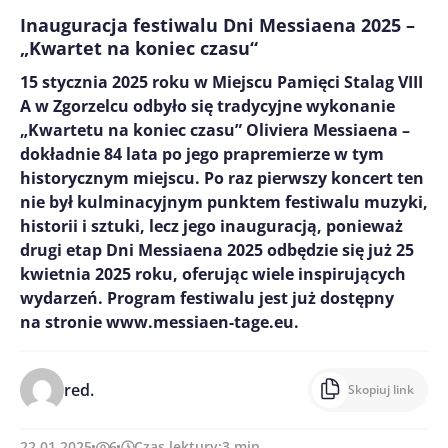
Inauguracja festiwalu Dni Messiaena 2025 –
„Kwartet na koniec czasu“
15 stycznia 2025 roku w Miejscu Pamięci Stalag VIII
A w Zgorzelcu odbyło się tradycyjne wykonanie
„Kwartetu na koniec czasu” Oliviera Messiaena –
dokładnie 84 lata po jego prapremierze w tym
historycznym miejscu. Po raz pierwszy koncert ten
nie był kulminacyjnym punktem festiwalu muzyki,
historii i sztuki, lecz jego inauguracją, ponieważ
drugi etap Dni Messiaena 2025 odbędzie się już 25
kwietnia 2025 roku, oferując wiele inspirujących
wydarzeń. Program festiwalu jest już dostępny
na stronie www.messiaen-tage.eu.
red.
Skopiuj link
22.01.2025
6
Czas lektury:
3
min