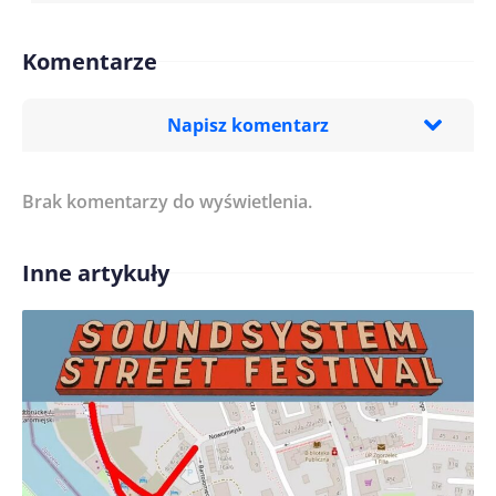
Komentarze
Napisz komentarz
Brak komentarzy do wyświetlenia.
Imię/ Nick*
Inne artykuły
Treść komentarza*
Zapamiętaj moje dane w tej przeglądarce podczas