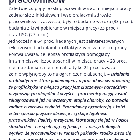
Zaledwie co piąty polski pracownik w swoim miejscu pracy
zetknął się z inicjatywami wspierającymi zdrowie
pracowników – zazwyczaj były to badanie wzroku (33 proc.),
badania z krwi pobierane w miejscu pracy (33 proc.)
oraz USG (27 proc.).
Jednocześnie 64 proc. badanych jest zainteresowanych
cyklicznymi badaniami profilaktycznymi w miejscu pracy.
Połowa uważa, że lepsza profilaktyka pomogłaby
im zmniejszyć liczbę absencji w miejscu pracy – 28 proc.
nie ma zdania na ten temat, a tylko 22 proc. uważa,
że nie wpłynęłoby to na ograniczenie absencji. –
Działania
profilaktyczne, które podejmujemy u pracodawców dowodzą,
że profilaktyka w miejscu pracy jest kluczowym narzędziem
przynoszącym obopólne korzyści – pracownicy mogą zostać
zdiagnozowani już na wczesnym etapie choroby, co pozwala
zadbać o zdrowie szybciej. Pracodawcy ograniczają z kolei
w ten sposób przyszłe absencje i zyskują lojalność
pracowników. Pakiety medyczne, które stały się już w Polsce
standardem, nie spełniają tej funkcji – z naszych danych
wynika, że pracownikom w ramach pakietów rzadko zleca się
badania profilaktyczne, a sami pracownicy często wykonują