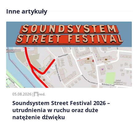
Inne artykuły
Treść komentarza*
Zapamiętaj moje dane w tej przeglądarce podczas
pisania kolejnych komentarzy.
05.08.2026
|
red.
Soundsystem Street Festival 2026 –
utrudnienia w ruchu oraz duże
natężenie dźwięku