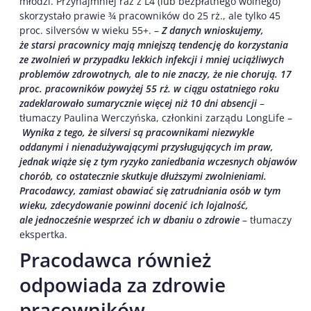
młodzi. Przynajmniej raz z L4 (lub bezpłatnego wolnego)
skorzystało prawie ¾ pracowników do 25 rż., ale tylko 45
proc. silversów w wieku 55+. –
Z danych wnioskujemy,
że starsi pracownicy mają mniejszą tendencję do korzystania
ze zwolnień w przypadku lekkich infekcji i mniej uciążliwych
problemów zdrowotnych, ale to nie znaczy, że nie chorują. 17
proc. pracowników powyżej 55 rż. w ciągu ostatniego roku
zadeklarowało sumarycznie więcej niż 10 dni absencji
–
tłumaczy Paulina Werczyńska, członkini zarządu LongLife –
Wynika z tego, że silversi są pracownikami niezwykle
oddanymi i nienadużywającymi przysługujących im praw,
jednak wiąże się z tym ryzyko zaniedbania wczesnych objawów
chorób, co ostatecznie skutkuje dłuższymi zwolnieniami.
Pracodawcy, zamiast obawiać się zatrudniania osób w tym
wieku, zdecydowanie powinni docenić ich lojalność,
ale jednocześnie wesprzeć ich w dbaniu o zdrowie
– tłumaczy
ekspertka.
Pracodawca również
odpowiada za zdrowie
pracowników