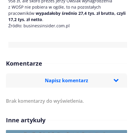
958 zł, ale skoro prezes Jerzy Owsiak wynagrodzenia
z WOŚP nie pobiera w ogóle, to na pozostałych
pracowników
wypadałoby średnio 27,4 tys. zł brutto, czyli
17,2 tys. zł netto
.
Źródło: businessinsider.com.pl
Komentarze
Napisz komentarz
Brak komentarzy do wyświetlenia.
Imię/ Nick*
Inne artykuły
Treść komentarza*