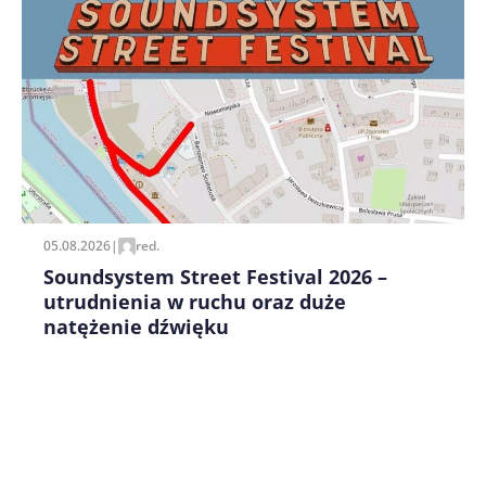
Zapamiętaj moje dane w tej przeglądarce podczas
pisania kolejnych komentarzy.
05.08.2026
|
red.
Soundsystem Street Festival 2026 –
utrudnienia w ruchu oraz duże
natężenie dźwięku