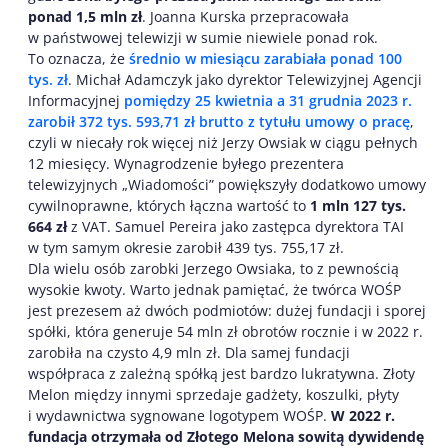
ponad 1,5 mln zł
. Joanna Kurska przepracowała
w państwowej telewizji w sumie niewiele ponad rok.
To oznacza, że
średnio w miesiącu zarabiała ponad 100
tys. zł
. Michał Adamczyk jako dyrektor Telewizyjnej Agencji
Informacyjnej
pomiędzy 25 kwietnia a 31 grudnia 2023 r.
zarobił 372 tys. 593,71 zł brutto z tytułu umowy o pracę
,
czyli w niecały rok więcej niż Jerzy Owsiak w ciągu pełnych
12 miesięcy. Wynagrodzenie byłego prezentera
telewizyjnych „Wiadomości” powiększyły dodatkowo umowy
cywilnoprawne, których łączna wartość to
1 mln 127 tys.
664 zł
z VAT. Samuel Pereira jako zastępca dyrektora TAI
w tym samym okresie zarobił 439 tys. 755,17 zł.
Dla wielu osób zarobki Jerzego Owsiaka, to z pewnością
wysokie kwoty. Warto jednak pamiętać, że twórca WOŚP
jest prezesem aż dwóch podmiotów: dużej fundacji i sporej
spółki, która generuje 54 mln zł obrotów rocznie i w 2022 r.
zarobiła na czysto 4,9 mln zł. Dla samej fundacji
współpraca z zależną spółką jest bardzo lukratywna. Złoty
Melon między innymi sprzedaje gadżety, koszulki, płyty
i wydawnictwa sygnowane logotypem WOŚP.
W 2022 r.
fundacja otrzymała od Złotego Melona sowitą dywidendę