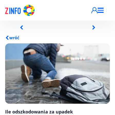
Przejdź do treści
wróć
Ile odszkodowania za upadek