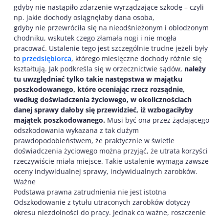
gdyby nie nastąpiło zdarzenie wyrządzające szkodę – czyli
np. jakie dochody osiągnęłaby dana osoba,
gdyby nie przewróciła się na nieodśnieżonym i oblodzonym
chodniku, wskutek czego złamała nogi i nie mogła
pracować. Ustalenie tego jest szczególnie trudne jeżeli były
to
przedsiębiorca
, którego miesięczne dochody różnie się
kształtują. Jak podkreśla się w orzecznictwie sądów,
należy
tu uwzględniać tylko takie następstwa w majątku
poszkodowanego, które oceniając rzecz rozsądnie,
według doświadczenia życiowego, w okolicznościach
danej sprawy dałoby się przewidzieć, iż wzbogaciłyby
majątek poszkodowanego.
Musi być ona przez żądającego
odszkodowania wykazana z tak dużym
prawdopodobieństwem, że praktycznie w świetle
doświadczenia życiowego można przyjąć, że utrata korzyści
rzeczywiście miała miejsce. Takie ustalenie wymaga zawsze
oceny indywidualnej sprawy, indywidualnych zarobków.
Ważne
Podstawa prawna zatrudnienia nie jest istotna
Odszkodowanie z tytułu utraconych zarobków dotyczy
okresu niezdolności do pracy. Jednak co ważne, roszczenie