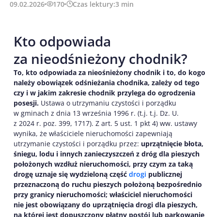
09.02.2026
170
Czas lektury:
3
min
Kto odpowiada
za nieodśnieżony chodnik?
To, kto odpowiada za nieośnieżony chodnik i to, do kogo
należy obowiązek odśnieżania chodnika, zależy od tego
czy i w jakim zakresie chodnik przylega do ogrodzenia
posesji.
Ustawa o utrzymaniu czystości i porządku
w gminach z dnia 13 września 1996 r. (t.j. t.j. Dz. U.
z 2024 r. poz. 399, 1717). Z art. 5 ust. 1 pkt 4) ww. ustawy
wynika, że właściciele nieruchomości zapewniają
utrzymanie czystości i porządku przez:
uprzątnięcie błota,
śniegu, lodu i innych zanieczyszczeń z dróg dla pieszych
położonych wzdłuż nieruchomości, przy czym za taką
drogę uznaje się wydzieloną część
drogi
publicznej
przeznaczoną do ruchu pieszych położoną bezpośrednio
przy granicy nieruchomości; właściciel nieruchomości
nie jest obowiązany do uprzątnięcia drogi dla pieszych,
na której jest dopuszczony płatny postój lub parkowanie