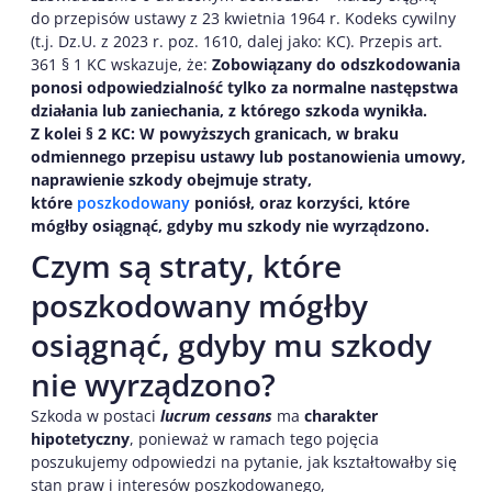
do przepisów ustawy z 23 kwietnia 1964 r. Kodeks cywilny
(t.j. Dz.U. z 2023 r. poz. 1610, dalej jako: KC). Przepis art.
361 § 1 KC wskazuje, że:
Zobowiązany do odszkodowania
ponosi odpowiedzialność tylko za normalne następstwa
działania lub zaniechania, z którego szkoda wynikła.
Z kolei § 2 KC: W powyższych granicach, w braku
odmiennego przepisu ustawy lub postanowienia umowy,
naprawienie szkody obejmuje straty,
które
poszkodowany
poniósł, oraz korzyści, które
mógłby osiągnąć, gdyby mu szkody nie wyrządzono.
Czym są straty, które
poszkodowany mógłby
osiągnąć, gdyby mu szkody
nie wyrządzono?
Szkoda w postaci
lucrum cessans
ma
charakter
hipotetyczny
, ponieważ w ramach tego pojęcia
poszukujemy odpowiedzi na pytanie, jak kształtowałby się
stan praw i interesów poszkodowanego,