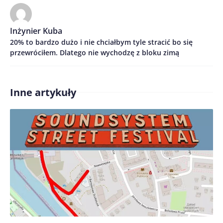
Imię/ Nick*
Inżynier Kuba
20% to bardzo dużo i nie chciałbym tyle stracić bo się
Treść komentarza*
przewróciłem. Dlatego nie wychodzę z bloku zimą
Inne artykuły
Zapamiętaj moje dane w tej przeglądarce podczas
pisania kolejnych komentarzy.