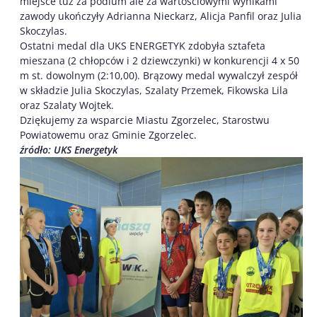
miejsce tuż za podium ale za wartościowymi wynikami
zawody ukończyły Adrianna Nieckarz, Alicja Panfil oraz Julia
Skoczylas.
Ostatni medal dla UKS ENERGETYK zdobyła sztafeta
mieszana (2 chłopców i 2 dziewczynki) w konkurencji 4 x 50
m st. dowolnym (2:10,00). Brązowy medal wywalczył zespół
w składzie Julia Skoczylas, Szalaty Przemek, Fikowska Lila
oraz Szalaty Wojtek.
Dziękujemy za wsparcie Miastu Zgorzelec, Starostwu
Powiatowemu oraz Gminie Zgorzelec.
źródło: UKS Energetyk