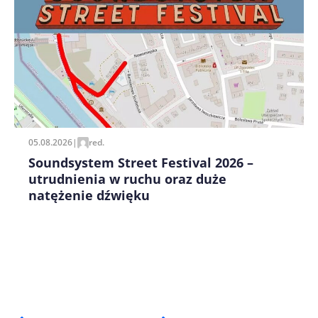
Zapamiętaj moje dane w tej przeglądarce podczas
pisania kolejnych komentarzy.
05.08.2026
|
red.
Soundsystem Street Festival 2026 –
utrudnienia w ruchu oraz duże
natężenie dźwięku