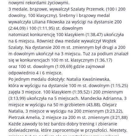
nowymi rekordami życiowymi.
3 medale, brązowe, wywalczył Szalaty Przemek. (100 i 200
dowolny, 100 klasyczny). Srebrny i brązowy medal
wywalczyła Liliana Fikowska za wyścigi na dystansie 200
(2:44,09) i 100 (1:11,95) st. dowolnym
natomiast konkurencję 100 klasykiem (1:38,47) ukończyła
na 6 miejscu. Również dwa medale wywalczył Wojtek
Szalaty. Na dystansie 200 m st. zmiennym był drugi a 200
m dowolnym ukończył na 3 miejscu. Tuż za podium znalazł
się w konkurencjach 100 m st. klasycznym (1:36,17)
oraz 100 st. dowolnym (1:09,69) gdzie zajmował
odpowiednio 4 i 6 miejsce.
Po jednym medalu dołożyły: Natalia Kwaśniewska,
która w wyścigu na dystansie 100 m st. dowolnym (1:15,25)
zajęła 3 miejsce. 100 klasykiem (1:39,52) i 200 zmiennym
(3:13,99) ukończyła na 5 miejscach. Mandecka Adrianna, 3
miejsce w wyścigu na 50 m grzbietem (43,88). Olejarz
Natalia, 3 miejsce w wyścigu na 200 zmiennym (3:23,22),
Pietrzak Amelia, 2 miejsce za 200 m st. zmiennym (3:21,88)
Każde zawody to też bardzo dobry trening i zbieranie
doświadczenia, które zaprocentuje w przyszłości. Niestety,