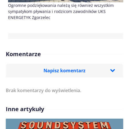
Ogromne podziękowania należą się również wszystkim
sympatykom pływania i rodzicom zawodników UKS
ENERGETYK Zgorzelec
Komentarze
Napisz komentarz
Brak komentarzy do wyświetlenia.
Imię/ Nick*
Inne artykuły
Treść komentarza*