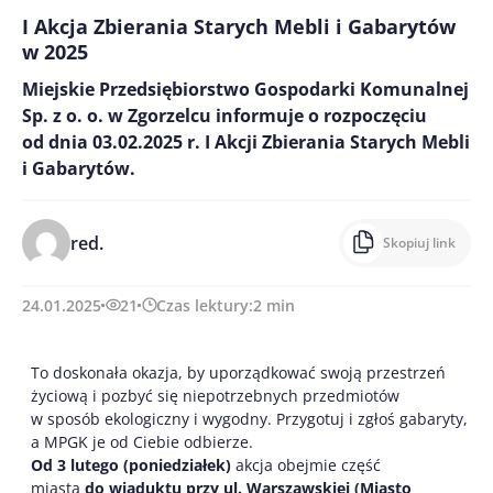
I Akcja Zbierania Starych Mebli i Gabarytów
w 2025
Miejskie Przedsiębiorstwo Gospodarki Komunalnej
Sp. z o. o. w Zgorzelcu informuje o rozpoczęciu
od dnia 03.02.2025 r. I Akcji Zbierania Starych Mebli
i Gabarytów.
red.
Skopiuj link
24.01.2025
21
Czas lektury:
2
min
To doskonała okazja, by uporządkować swoją przestrzeń
życiową i pozbyć się niepotrzebnych przedmiotów
w sposób ekologiczny i wygodny. Przygotuj i zgłoś gabaryty,
a MPGK je od Ciebie odbierze.
Od 3 lutego (poniedziałek)
akcja obejmie część
miasta
do wiaduktu przy ul. Warszawskiej (Miasto