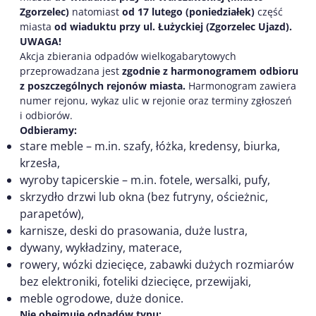
Zgorzelec)
natomiast
od 17 lutego (poniedziałek)
część
miasta
od wiaduktu przy ul. Łużyckiej (Zgorzelec Ujazd).
UWAGA!
Akcja zbierania odpadów wielkogabarytowych
przeprowadzana jest
zgodnie z harmonogramem odbioru
z poszczególnych rejonów miasta.
Harmonogram zawiera
numer rejonu, wykaz ulic w rejonie oraz terminy zgłoszeń
i odbiorów.
Odbieramy:
stare meble – m.in. szafy, łóżka, kredensy, biurka,
krzesła,
wyroby tapicerskie – m.in. fotele, wersalki, pufy,
skrzydło drzwi lub okna (bez futryny, ościeżnic,
parapetów),
karnisze, deski do prasowania, duże lustra,
dywany, wykładziny, materace,
rowery, wózki dziecięce, zabawki dużych rozmiarów
bez elektroniki, foteliki dziecięce, przewijaki,
meble ogrodowe, duże donice.
Nie obejmuje odpadów typu: