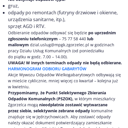
gruz,
odpady po remontach (futryny drzwiowe i okienne,
urządzenia sanitarne, itp.),
sprzęt AGD i RTV.
Odbieranie odpadów odbywać się będzie
po uprzednim
zgłoszeniu telefonicznym
– 75 77 58 440
lub
mailowym
dzial.uslug@mpgk.zgorzelec.pl w godzinach
pracy Działu Usług Komunalnych (od poniedziałku
do piątku w godz. 7.00 – 14.00).
UWAGA! W innych terminach odpady nie będą odbierane.
HARMONOGRAM ODBIORU GABARYTÓW
Akcje Wywozu Odpadów Wielkogabarytowych odbywają się
w mieście cyklicznie, mniej więcej co kwartał – kolejna już
w kwietniu.
Przypominamy, że Punkt Selektywnego Zbierania
Odpadów Komunalnych (PSZOK),
w którym mieszkańcy
Zgorzelca mogą
nieodpłatnie zostawić wytwarzane
przez siebie, selektywnie zebrane odpady
komunalne
znajduje się w Jędrzychowicach. Aby zostawić odpady
należy okazać dokument potwierdzający zamieszkanie