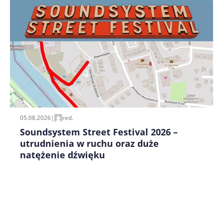
Zapamiętaj moje dane w tej przeglądarce podczas
pisania kolejnych komentarzy.
05.08.2026
|
red.
Soundsystem Street Festival 2026 –
utrudnienia w ruchu oraz duże
natężenie dźwięku