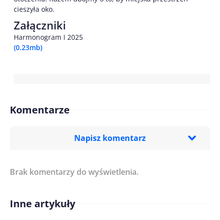
cieszyła oko.
Załączniki
Harmonogram I 2025
(0.23mb)
Komentarze
Napisz komentarz
Brak komentarzy do wyświetlenia.
Imię/ Nick*
Inne artykuły
Treść komentarza*