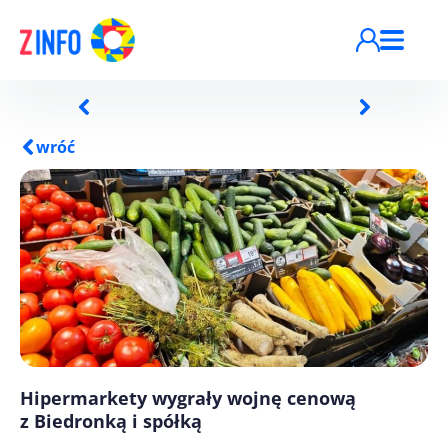
Przejdź do treści
wróć
Hipermarkety wygrały wojnę cenową
z Biedronką i spółką