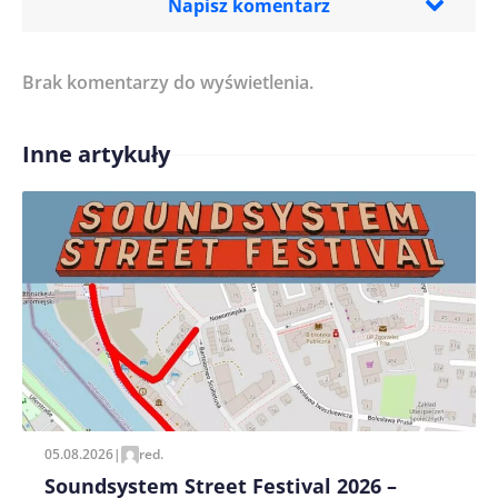
Napisz komentarz
Brak komentarzy do wyświetlenia.
Imię/ Nick*
Inne artykuły
Treść komentarza*
Zapamiętaj moje dane w tej przeglądarce podczas
pisania kolejnych komentarzy.
05.08.2026
|
red.
Soundsystem Street Festival 2026 –