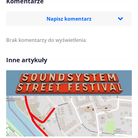
Komentarze
Napisz komentarz
Brak komentarzy do wyświetlenia.
Imię/ Nick*
Inne artykuły
Treść komentarza*
Zapamiętaj moje dane w tej przeglądarce podczas
pisania kolejnych komentarzy.