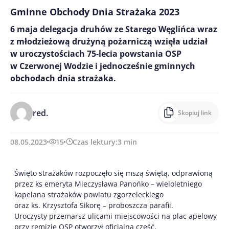
Gminne Obchody Dnia Strażaka 2023
6 maja delegacja druhów ze Starego Węglińca wraz
z młodzieżową drużyną pożarniczą wzięła udział
w uroczystościach 75-lecia powstania OSP
w Czerwonej Wodzie i jednocześnie gminnych
obchodach dnia strażaka.
red.
Skopiuj link
08.05.2023
15
Czas lektury:
3
min
Święto strażaków rozpoczęło się mszą świętą, odprawioną
przez ks emeryta Mieczysława Panońko – wieloletniego
kapelana strażaków powiatu zgorzeleckiego
oraz ks. Krzysztofa Sikorę – proboszcza parafii.
Uroczysty przemarsz ulicami miejscowości na plac apelowy
przy remizie OSP otworzył oficjalną część,