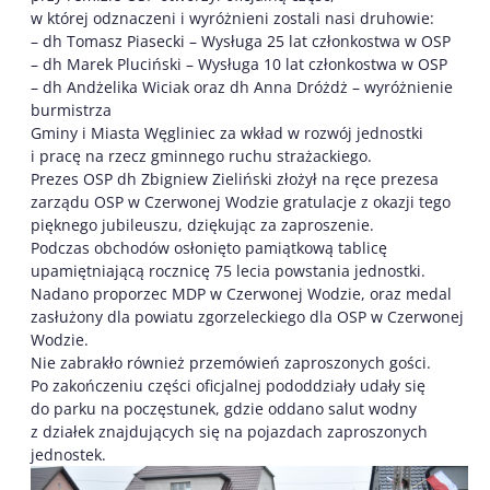
w której odznaczeni i wyróżnieni zostali nasi druhowie:
– dh Tomasz Piasecki – Wysługa 25 lat członkostwa w OSP
– dh Marek Pluciński – Wysługa 10 lat członkostwa w OSP
– dh Andżelika Wiciak oraz dh Anna Dróżdż – wyróżnienie
burmistrza
Gminy i Miasta Węgliniec za wkład w rozwój jednostki
i pracę na rzecz gminnego ruchu strażackiego.
Prezes OSP dh Zbigniew Zieliński złożył na ręce prezesa
zarządu OSP w Czerwonej Wodzie gratulacje z okazji tego
pięknego jubileuszu, dziękując za zaproszenie.
Podczas obchodów osłonięto pamiątkową tablicę
upamiętniającą rocznicę 75 lecia powstania jednostki.
Nadano proporzec MDP w Czerwonej Wodzie, oraz medal
zasłużony dla powiatu zgorzeleckiego dla OSP w Czerwonej
Wodzie.
Nie zabrakło również przemówień zaproszonych gości.
Po zakończeniu części oficjalnej pododdziały udały się
do parku na poczęstunek, gdzie oddano salut wodny
z działek znajdujących się na pojazdach zaproszonych
jednostek.