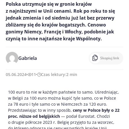
Polska utrzymuje się w gronie krajów
z najniższymi w Unii cenami. Rok po roku to się
jednak zmienia i od siedmiu już lat bez przerwy
zbliżamy się do krajów bogatszych. Cenowo
gonimy Niemcy, Francję i Włochy, podobnie jak
czynią to inne najtańsze kraje Wspólnoty.
Gabriela
Skopiuj link
05.06.2024
11
Czas lektury:
2
min
100 euro to nie w każdym państwie to samo. Uśredniając,
w Belgii za 100 euro można kupić tyle samo, co w Polsce
za 78 euro i tyle samo co w Niemczech za 120 euro.
Przedstawiając to w inny sposób,
ceny w Polsce były o 22
proc. niższe od belgijskich
— podał Eurostat. Chodzi
o drugie półrocze 2023 r. Belgię przyjęto tu za wzorzec,
do którego odnoszą się ceny wszystkich krajów Unii