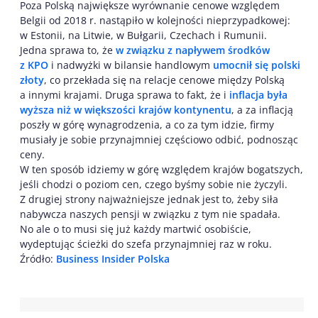
Poza Polską największe wyrównanie cenowe względem
Belgii od 2018 r. nastąpiło w kolejności nieprzypadkowej:
w Estonii, na Litwie, w Bułgarii, Czechach i Rumunii.
Jedna sprawa to, że
w związku z napływem środków
z KPO
i nadwyżki w bilansie handlowym
umocnił się polski
złoty
, co przekłada się na relacje cenowe między Polską
a innymi krajami. Druga sprawa to fakt, że i
inflacja była
wyższa niż w większości krajów kontynentu
, a za inflacją
poszły w górę wynagrodzenia, a co za tym idzie, firmy
musiały je sobie przynajmniej częściowo odbić, podnosząc
ceny.
W ten sposób idziemy w górę względem krajów bogatszych,
jeśli chodzi o poziom cen, czego byśmy sobie nie życzyli.
Z drugiej strony najważniejsze jednak jest to, żeby siła
nabywcza naszych pensji w związku z tym nie spadała.
No ale o to musi się już każdy martwić osobiście,
wydeptując ścieżki do szefa przynajmniej raz w roku.
Źródło:
Business Insider Polska