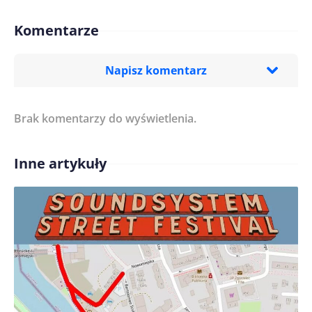
Komentarze
Napisz komentarz
Brak komentarzy do wyświetlenia.
Imię/ Nick*
Inne artykuły
Treść komentarza*
Zapamiętaj moje dane w tej przeglądarce podczas
pisania kolejnych komentarzy.