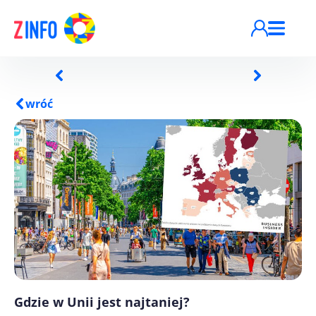
Przejdź do treści
wróć
Gdzie w Unii jest najtaniej?