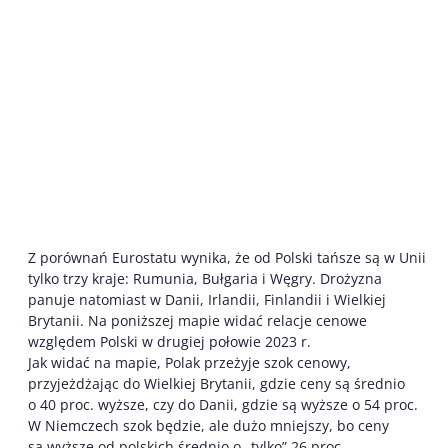
Z porównań Eurostatu wynika, że od Polski tańsze są w Unii
tylko trzy kraje: Rumunia, Bułgaria i Węgry. Drożyzna
panuje natomiast w Danii, Irlandii, Finlandii i Wielkiej
Brytanii. Na poniższej mapie widać relacje cenowe
względem Polski w drugiej połowie 2023 r.
Jak widać na mapie, Polak przeżyje szok cenowy,
przyjeżdżając do Wielkiej Brytanii, gdzie ceny są średnio
o 40 proc. wyższe, czy do Danii, gdzie są wyższe o 54 proc.
W Niemczech szok będzie, ale dużo mniejszy, bo ceny
są wyższe od polskich średnio o „tylko” 26 proc.