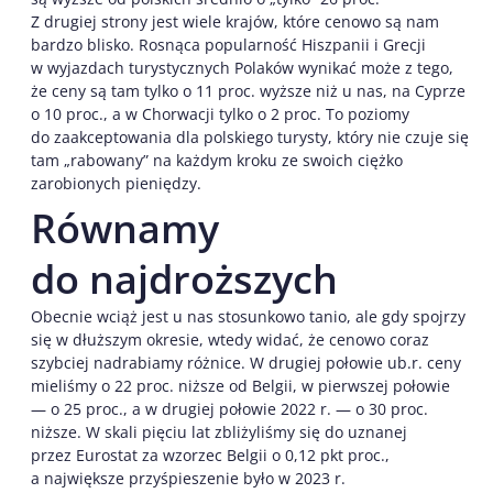
Z drugiej strony jest wiele krajów, które cenowo są nam
bardzo blisko. Rosnąca popularność Hiszpanii i Grecji
w wyjazdach turystycznych Polaków wynikać może z tego,
że ceny są tam tylko o 11 proc. wyższe niż u nas, na Cyprze
o 10 proc., a w Chorwacji tylko o 2 proc. To poziomy
do zaakceptowania dla polskiego turysty, który nie czuje się
tam „rabowany” na każdym kroku ze swoich ciężko
zarobionych pieniędzy.
Równamy
do najdroższych
Obecnie wciąż jest u nas stosunkowo tanio, ale gdy spojrzy
się w dłuższym okresie, wtedy widać, że cenowo coraz
szybciej nadrabiamy różnice. W drugiej połowie ub.r. ceny
mieliśmy o 22 proc. niższe od Belgii, w pierwszej połowie
— o 25 proc., a w drugiej połowie 2022 r. — o 30 proc.
niższe. W skali pięciu lat zbliżyliśmy się do uznanej
przez Eurostat za wzorzec Belgii o 0,12 pkt proc.,
a największe przyśpieszenie było w 2023 r.