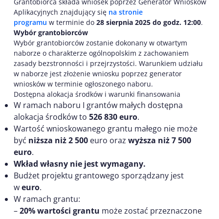
Grantobiorca składa wniosek poprzez Generator Wniosków
Aplikacyjnych znajdujący się
na stronie
programu
w terminie do
28 sierpnia 2025 do godz. 12:00
.
Wybór grantobiorców
Wybór grantobiorców zostanie dokonany w otwartym
naborze o charakterze ogólnopolskim z zachowaniem
zasady bezstronności i przejrzystości. Warunkiem udziału
w naborze jest złożenie wniosku poprzez generator
wniosków w terminie ogłoszonego naboru.
Dostępna alokacja środków i warunki finansowania
W ramach naboru I grantów małych dostępna
alokacja środków to
526 830 euro
.
Wartość wnioskowanego grantu małego nie może
być
niższa niż 2 500
euro oraz
wyższa niż 7 500
euro
.
Wkład własny nie jest wymagany.
Budżet projektu grantowego sporządzany jest
w
euro
.
W ramach grantu:
–
20% wartości grantu
może zostać przeznaczone