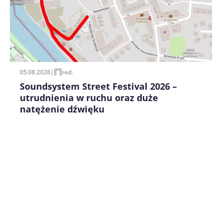
Zapamiętaj moje dane w tej przeglądarce podczas
pisania kolejnych komentarzy.
05.08.2026
|
red.
Soundsystem Street Festival 2026 –
utrudnienia w ruchu oraz duże
natężenie dźwięku