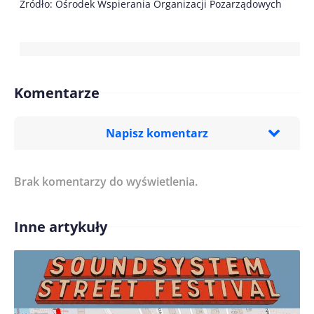
Źródło: Ośrodek Wspierania Organizacji Pozarządowych
Komentarze
Napisz komentarz
Brak komentarzy do wyświetlenia.
Imię/ Nick*
Inne artykuły
Treść komentarza*