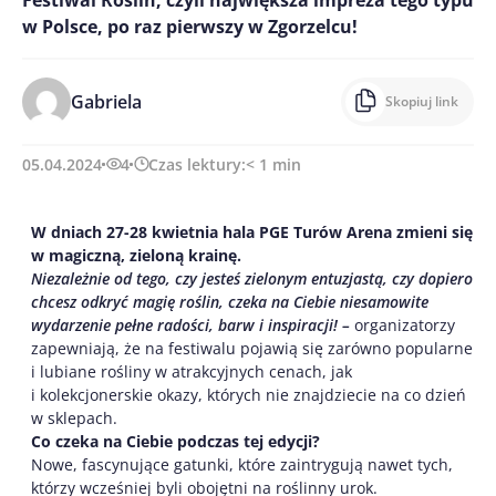
w Polsce, po raz pierwszy w Zgorzelcu!
Gabriela
Skopiuj link
05.04.2024
4
Czas lektury:
< 1
min
W dniach 27-28 kwietnia hala PGE Turów Arena zmieni się
w magiczną, zieloną krainę.
Niezależnie od tego, czy jesteś zielonym entuzjastą, czy dopiero
chcesz odkryć magię roślin, czeka na Ciebie niesamowite
wydarzenie pełne radości, barw i inspiracji! –
organizatorzy
zapewniają, że na festiwalu pojawią się zarówno popularne
i lubiane rośliny w atrakcyjnych cenach, jak
i kolekcjonerskie okazy, których nie znajdziecie na co dzień
w sklepach.
Co czeka na Ciebie podczas tej edycji?
Nowe, fascynujące gatunki, które zaintrygują nawet tych,
którzy wcześniej byli obojętni na roślinny urok.