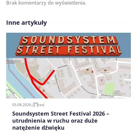
Brak komentarzy do wyświetlenia.
Imię/ Nick*
Inne artykuły
Treść komentarza*
Zapamiętaj moje dane w tej przeglądarce podczas
pisania kolejnych komentarzy.
05.08.2026
|
red.
Soundsystem Street Festival 2026 –
utrudnienia w ruchu oraz duże
natężenie dźwięku