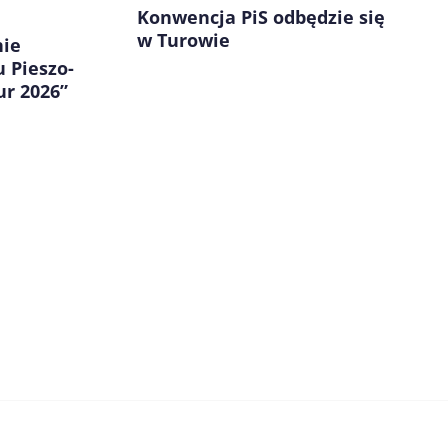
Konwencja PiS odbędzie się
w Turowie
nie
u Pieszo-
r 2026”