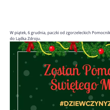
W piątek, 6 grudnia, paczki od zgorzeleckich Pomocnik
do Lądka Zdroju.