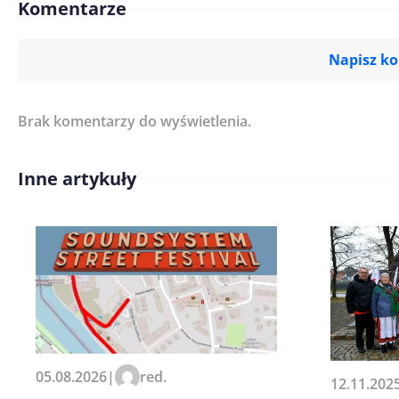
Komentarze
Napisz k
Brak komentarzy do wyświetlenia.
Imię/ Nick*
Inne artykuły
Treść komentarza*
Zapamiętaj moje dane w tej pr
05.08.2026
|
red.
12.11.202
kolejnych komentarzy.