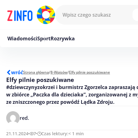
Przejdź do treści
Wiadomości
Sport
Rozrywka
wróć
Strona główna
/
8-Wpisów
/
Elfy pilnie poszukiwane
Elfy pilnie poszukiwane
#dziewczynyzokrzei i burmistrz Zgorzelca zapraszają 
w zbiórce „Paczka dla dzieciaka”, zorganizowanej z m
ze zniszczonego przez powódź Lądka Zdroju.
red.
21.11.2024
7
Czas lektury:
< 1
min