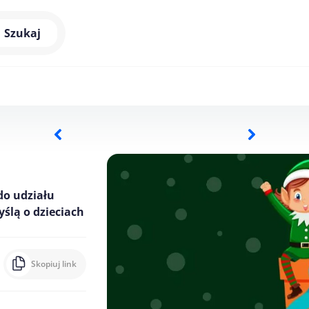
Szukaj
do udziału
yślą o dzieciach
Skopiuj link