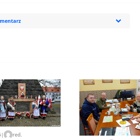
omentarz
zeglądarce podczas pisania
5
|
red.