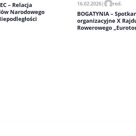
16.02.2026
|
red.
EC – Relacja
dów Narodowego
BOGATYNIA – Spotka
iepodległości
organizacyjne X Rajd
Rowerowego „Eurotou