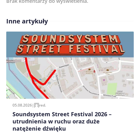
Brak komentarzy do wyświetlenia.
Imię/ Nick*
Inne artykuły
Treść komentarza*
Zapamiętaj moje dane w tej przeglądarce podczas
pisania kolejnych komentarzy.
05.08.2026
|
red.
Soundsystem Street Festival 2026 –
utrudnienia w ruchu oraz duże
natężenie dźwięku