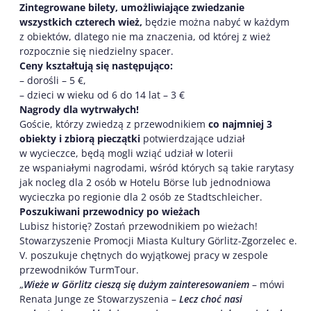
Zintegrowane bilety, umożliwiające zwiedzanie
wszystkich czterech wież,
będzie można nabyć w każdym
z obiektów, dlatego nie ma znaczenia, od której z wież
rozpocznie się niedzielny spacer.
Ceny kształtują się następująco:
– dorośli – 5 €,
– dzieci w wieku od 6 do 14 lat – 3 €
Nagrody dla wytrwałych!
Goście, którzy zwiedzą z przewodnikiem
co najmniej 3
obiekty i zbiorą pieczątki
potwierdzające udział
w wycieczce, będą mogli wziąć udział w loterii
ze wspaniałymi nagrodami, wśród których są takie rarytasy
jak nocleg dla 2 osób w Hotelu Börse lub jednodniowa
wycieczka po regionie dla 2 osób ze Stadtschleicher.
Poszukiwani przewodnicy po wieżach
Lubisz historię? Zostań przewodnikiem po wieżach!
Stowarzyszenie Promocji Miasta Kultury Görlitz-Zgorzelec e.
V. poszukuje chętnych do wyjątkowej pracy w zespole
przewodników TurmTour.
„
Wieże w Görlitz cieszą się dużym zainteresowaniem
– mówi
Renata Junge ze Stowarzyszenia –
Lecz choć nasi