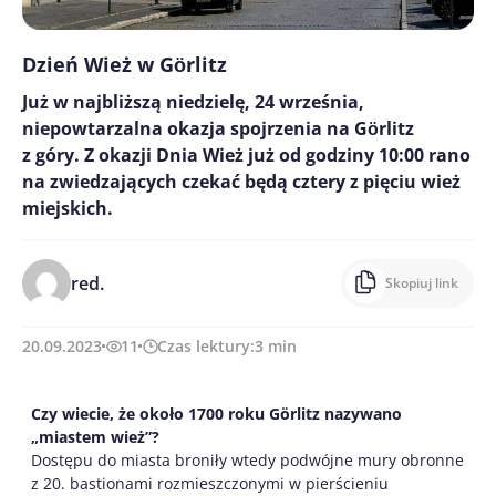
Dzień Wież w Gӧrlitz
Już w najbliższą niedzielę, 24 września,
niepowtarzalna okazja spojrzenia na Gӧrlitz
z góry. Z okazji Dnia Wież już od godziny 10:00 rano
na zwiedzających czekać będą cztery z pięciu wież
miejskich.
red.
Skopiuj link
20.09.2023
11
Czas lektury:
3
min
Czy wiecie, że około 1700 roku Görlitz nazywano
„miastem wież”?
Dostępu do miasta broniły wtedy podwójne mury obronne
z 20. bastionami rozmieszczonymi w pierścieniu