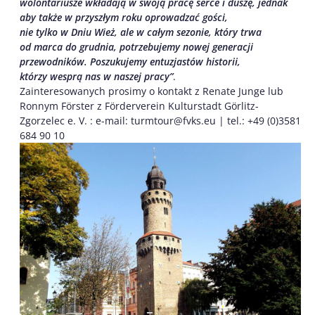
wolontariusze wkładają w swoją pracę serce i duszę, jednak
aby także w przyszłym roku oprowadzać gości,
nie tylko w Dniu Wież, ale w całym sezonie, który trwa
od marca do grudnia, potrzebujemy nowej generacji
przewodników. Poszukujemy
entuzjastów historii,
którzy wesprą nas w naszej pracy”
.
Zainteresowanych prosimy o kontakt z Renate Junge lub
Ronnym Förster z Förderverein Kulturstadt Görlitz-
Zgorzelec e. V. : e-mail: turmtour@fvks.eu | tel.: +49 (0)3581
684 90 10