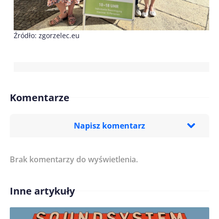
Źródło: zgorzelec.eu
Komentarze
Napisz komentarz
Brak komentarzy do wyświetlenia.
Imię/ Nick*
Inne artykuły
Treść komentarza*