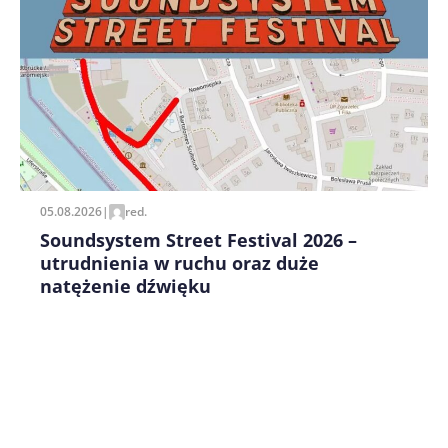
Zapamiętaj moje dane w tej przeglądarce podczas
pisania kolejnych komentarzy.
05.08.2026
|
red.
Soundsystem Street Festival 2026 –
utrudnienia w ruchu oraz duże
natężenie dźwięku