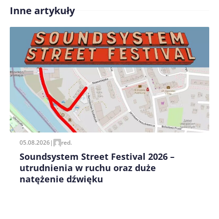
Inne artykuły
Treść komentarza*
Zapamiętaj moje dane w tej przeglądarce podczas
pisania kolejnych komentarzy.
05.08.2026
|
red.
Soundsystem Street Festival 2026 –
utrudnienia w ruchu oraz duże
natężenie dźwięku