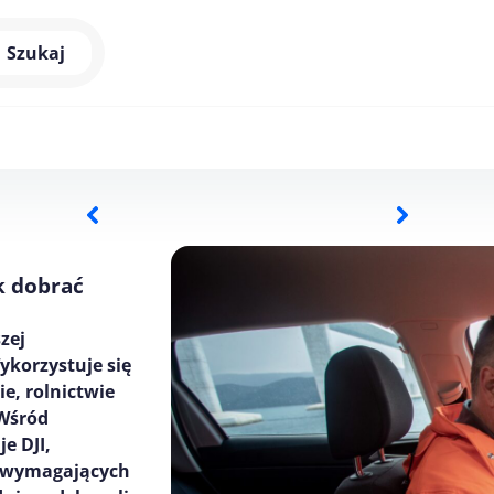
Szukaj
k dobrać
zej
ykorzystuje się
e, rolnictwie
 Wśród
e DJI,
o wymagających