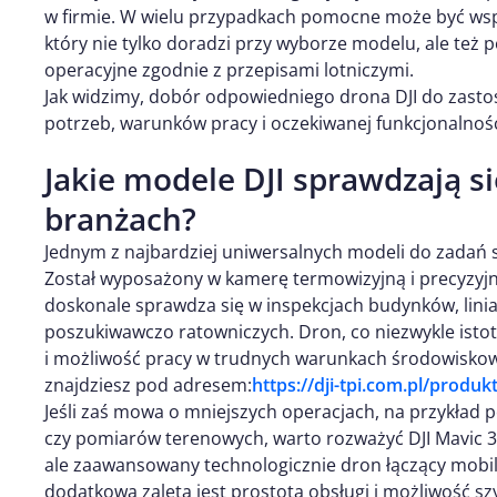
w firmie. W wielu przypadkach pomocne może być wsp
który nie tylko doradzi przy wyborze modelu, ale te
operacyjne zgodnie z przepisami lotniczymi.
Jak widzimy, dobór odpowiedniego drona DJI do zas
potrzeb, warunków pracy i oczekiwanej funkcjonalnoś
Jakie modele DJI sprawdzają s
branżach?
Jednym z najbardziej uniwersalnych modeli do zadań sp
Został wyposażony w kamerę termowizyjną i precyzyj
doskonale sprawdza się w inspekcjach budynków, lini
poszukiwawczo ratowniczych. Dron, co niezwykle istotn
i możliwość pracy w trudnych warunkach środowiskow
znajdziesz pod adresem:
https://dji-tpi.com.pl/produk
Jeśli zaś mowa o mniejszych operacjach, na przykład p
czy pomiarów terenowych, warto rozważyć DJI Mavic 3
ale zaawansowany technologicznie dron łączący mobil
dodatkową zaletą jest prostota obsługi i możliwość sz