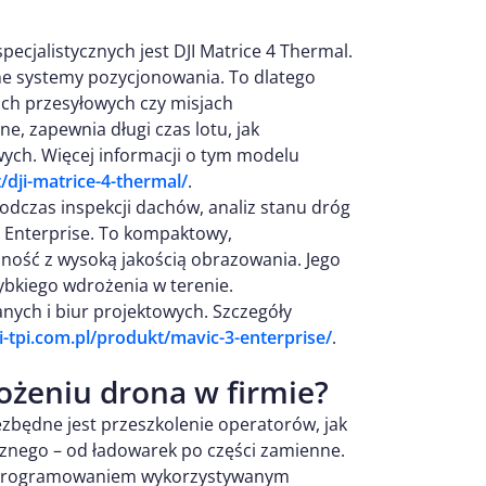
ecjalistycznych jest DJI Matrice 4 Thermal.
ne systemy pozycjonowania. To dlatego
ach przesyłowych czy misjach
e, zapewnia długi czas lotu, jak
ych. Więcej informacji o tym modelu
t/dji-matrice-4-thermal/
.
odczas inspekcji dachów, analiz stanu dróg
 Enterprise. To kompaktowy,
ność z wysoką jakością obrazowania. Jego
ybkiego wdrożenia w terenie.
ych i biur projektowych. Szczegóły
ji-tpi.com.pl/produkt/mavic-3-enterprise/
.
ożeniu drona w firmie?
zbędne jest przeszkolenie operatorów, jak
znego – od ładowarek po części zamienne.
z oprogramowaniem wykorzystywanym