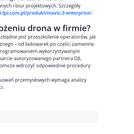
ych i biur projektowych. Szczegóły
ji-tpi.com.pl/produkt/mavic-3-enterprise/
.
ożeniu drona w firmie?
zbędne jest przeszkolenie operatorów, jak
znego – od ładowarek po części zamienne.
z oprogramowaniem wykorzystywanym
arcie autoryzowanego partnera DJI,
ż pomoże wdrożyć odpowiednie procedury
tosowań przemysłowych wymaga analizy
i.