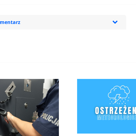
omentarz
zeglądarce podczas pisania