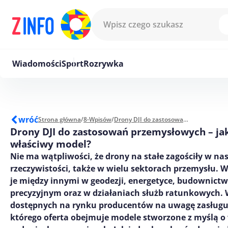
Przejdź do treści
Wiadomości
Sport
Rozrywka
wróć
Strona główna
/
8-Wpisów
/
Drony DJI do zastosowań przemysłowych - jak dobrać właściwy model?
Drony DJI do zastosowań przemysłowych – ja
właściwy model?
Nie ma wątpliwości, że drony na stałe zagościły w nas
rzeczywistości, także w wielu sektorach przemysłu. W
je między innymi w geodezji, energetyce, budownictwi
precyzyjnym oraz w działaniach służb ratunkowych.
dostępnych na rynku producentów na uwagę zasługuj
którego oferta obejmuje modele stworzone z myślą 