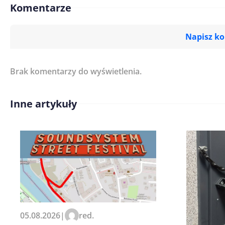
Komentarze
Napisz k
Brak komentarzy do wyświetlenia.
Imię/ Nick*
Inne artykuły
Treść komentarza*
Zapamiętaj moje dane w tej pr
05.08.2026
|
red.
kolejnych komentarzy.