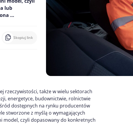
i model, czyli
a lub
rona …
Skopiuj link
ej rzeczywistości, także w wielu sektorach
ji, energetyce, budownictwie, rolnictwie
 Wśród dostępnych na rynku producentów
ele stworzone z myślą o wymagających
ni model, czyli dopasowany do konkretnych