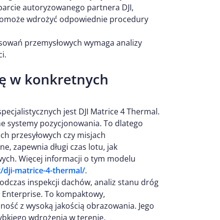
arcie autoryzowanego partnera DJI,
ż pomoże wdrożyć odpowiednie procedury
tosowań przemysłowych wymaga analizy
ci.
ię w konkretnych
ecjalistycznych jest DJI Matrice 4 Thermal.
ne systemy pozycjonowania. To dlatego
ach przesyłowych czy misjach
e, zapewnia długi czas lotu, jak
ych. Więcej informacji o tym modelu
t/dji-matrice-4-thermal/
.
odczas inspekcji dachów, analiz stanu dróg
 Enterprise. To kompaktowy,
ność z wysoką jakością obrazowania. Jego
ybkiego wdrożenia w terenie.