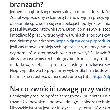
branżach?
Jednym z najbardziej uniwersalnych modeli do zadań sp
Został wyposażony w kamerę termowizyjną i precyzyj
doskonale sprawdza się w inspekcjach budynków, lini
poszukiwawczo ratowniczych. Dron, co niezwykle istotn
i możliwość pracy w trudnych warunkach środowiskow
znajdziesz pod adresem:
https://dji-tpi.com.pl/produk
Jeśli zaś mowa o mniejszych operacjach, na przykład p
czy pomiarów terenowych, warto rozważyć DJI Mavic 3
ale zaawansowany technologicznie dron łączący mobil
dodatkową zaletą jest prostota obsługi i możliwość sz
Nieprzypadkowo to popularny wybór dla firm budowlan
techniczne i zastosowania dostępne są tutaj:
https://d
Na co zwrócić uwagę przy wdr
Pamiętajmy też, że oprócz samego zakupu sprzętu nie
również zapewnienie odpowiedniego zaplecza technic
Niezwykle istotna jest też integracja systemu UAV 