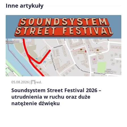
Inne artykuły
Treść komentarza*
Zapamiętaj moje dane w tej przeglądarce podczas
pisania kolejnych komentarzy.
05.08.2026
|
red.
Soundsystem Street Festival 2026 –
utrudnienia w ruchu oraz duże
natężenie dźwięku