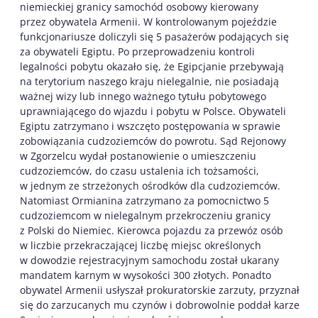
niemieckiej granicy samochód osobowy kierowany
przez obywatela Armenii. W kontrolowanym pojeździe
funkcjonariusze doliczyli się 5 pasażerów podających się
za obywateli Egiptu. Po przeprowadzeniu kontroli
legalności pobytu okazało się, że Egipcjanie przebywają
na terytorium naszego kraju nielegalnie, nie posiadają
ważnej wizy lub innego ważnego tytułu pobytowego
uprawniającego do wjazdu i pobytu w Polsce. Obywateli
Egiptu zatrzymano i wszczęto postępowania w sprawie
zobowiązania cudzoziemców do powrotu. Sąd Rejonowy
w Zgorzelcu wydał postanowienie o umieszczeniu
cudzoziemców, do czasu ustalenia ich tożsamości,
w jednym ze strzeżonych ośrodków dla cudzoziemców.
Natomiast Ormianina zatrzymano za pomocnictwo 5
cudzoziemcom w nielegalnym przekroczeniu granicy
z Polski do Niemiec. Kierowca pojazdu za przewóz osób
w liczbie przekraczającej liczbę miejsc określonych
w dowodzie rejestracyjnym samochodu został ukarany
mandatem karnym w wysokości 300 złotych. Ponadto
obywatel Armenii usłyszał prokuratorskie zarzuty, przyznał
się do zarzucanych mu czynów i dobrowolnie poddał karze