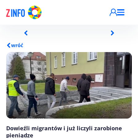
Przejdź do treści
wróć
Dowieźli migrantów i już liczyli zarobione
pieniądze