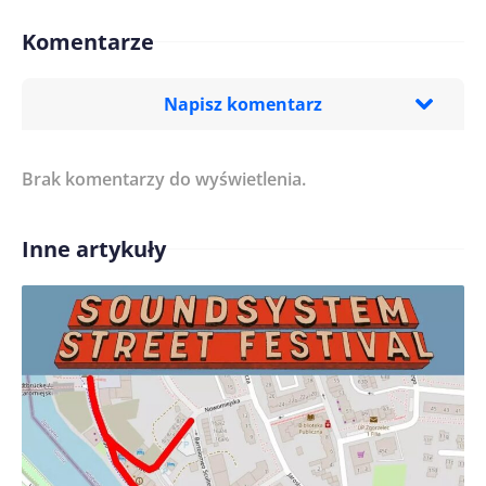
Komentarze
Napisz komentarz
Brak komentarzy do wyświetlenia.
Imię/ Nick*
Inne artykuły
Treść komentarza*
Zapamiętaj moje dane w tej przeglądarce podczas
pisania kolejnych komentarzy.