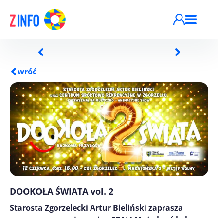
Przejdź do treści
wróć
DOOKOŁA ŚWIATA vol. 2
Starosta Zgorzelecki Artur Bieliński zaprasza