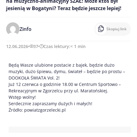
na muzyczno-animacyjny SZAŁ! Może ktoś był
jesienią w Bogatyni? Teraz będzie jeszcze lepiej!
Zinfo
Skopiuj link
12.06.2026
37
Czas lektury:
< 1
min
Będą Wasze ulubione postacie z bajek, będzie dużo
muzyki, dużo śpiewu, dymu, świateł – będzie po prostu –
DOOKOŁA ŚWIATA Vol. 2!
Już 12 czerwca o godzinie 18.00 w Centrum Sportowo –
Rekreacyjnym w Zgorzelcu przy ul. Maratońskiej.
Wstęp wolny!
Serdecznie zapraszamy dużych i małych!
Źródło: powiatzgorzelecki.pl