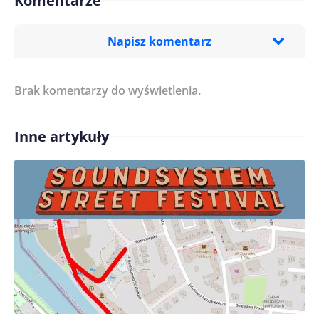
Komentarze
Napisz komentarz
Brak komentarzy do wyświetlenia.
Imię/ Nick*
Inne artykuły
Treść komentarza*
Zapamiętaj moje dane w tej przeglądarce podczas
pisania kolejnych komentarzy.