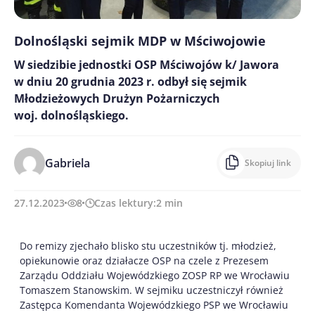
Dolnośląski sejmik MDP w Mściwojowie
W siedzibie jednostki OSP Mściwojów k/ Jawora
w dniu 20 grudnia 2023 r. odbył się sejmik
Młodzieżowych Drużyn Pożarniczych
woj. dolnośląskiego.
Gabriela
Skopiuj link
27.12.2023
8
Czas lektury:
2
min
Do remizy zjechało blisko stu uczestników tj. młodzież,
opiekunowie oraz działacze OSP na czele z Prezesem
Zarządu Oddziału Wojewódzkiego ZOSP RP we Wrocławiu
Tomaszem Stanowskim. W sejmiku uczestniczył również
Zastępca Komendanta Wojewódzkiego PSP we Wrocławiu