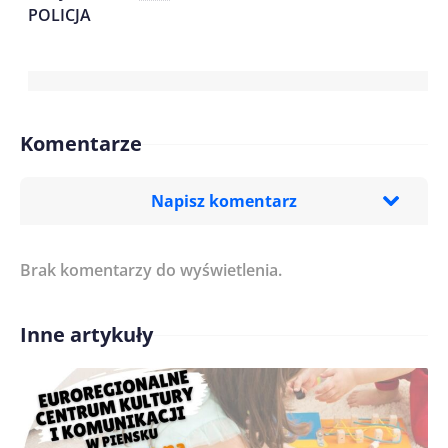
POLICJA
Komentarze
Napisz komentarz
Brak komentarzy do wyświetlenia.
Imię/ Nick*
Inne artykuły
Treść komentarza*