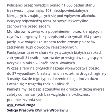
Policjanci przeprowadzili ponad 41 000 badań stanu
trzeźwości, ujawniając 108 nieodpowiedzialnych
kierujących, znajdujących się pod wpływem alkoholu.
Wszyscy odpowiedzą teraz za swoje lekkomyślne
zachowanie przed sądem.
Mundurowi w związku z popełnieniem przez kierujących
czynów niezgodnych z przepisami zatrzymali 154 prawa
jazdy, a w związku ze stanem technicznym pojazdów
zatrzymali 1629 dowodów rejestracyjnych.
Funkcjonariusze w charakterystycznych białych czapkach
zatrzymali 31 osób – sprawców przestępstw na gorącym
uczynku, a także 28 osób poszukiwanych.
W czasie ferii na drogach naszego województwa doszło
do 37 wypadków. Niestety na ich skutek na drogach zginęły
3 osoby. Każde tego typu zdarzenie to o jedno za dużo
i wiąże się z tragedią rodzin i bliskich.
Pamiętajmy, że bezpieczeństwo na drodze w dużej mierze
zależy od nas samych bez względu na okoliczności
przemieszczania się.
asp.
Paweł Noga
Sekcja Prasowa
KWP
we Wrocławiu