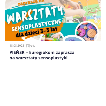
Zapamiętaj moje dane w tej przeglądarce podczas
pisania kolejnych komentarzy.
18.08.2023
|
red.
PIEŃSK – Euregiokom zaprasza
na warsztaty sensoplastyki