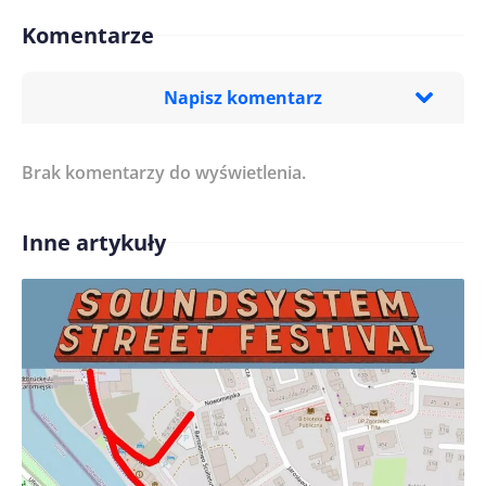
Komentarze
Napisz komentarz
Brak komentarzy do wyświetlenia.
Imię/ Nick*
Inne artykuły
Treść komentarza*
Zapamiętaj moje dane w tej przeglądarce podczas
pisania kolejnych komentarzy.