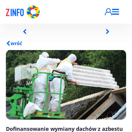
Przejdź do treści
wróć
Dofinansowanie wymiany dachów z azbestu