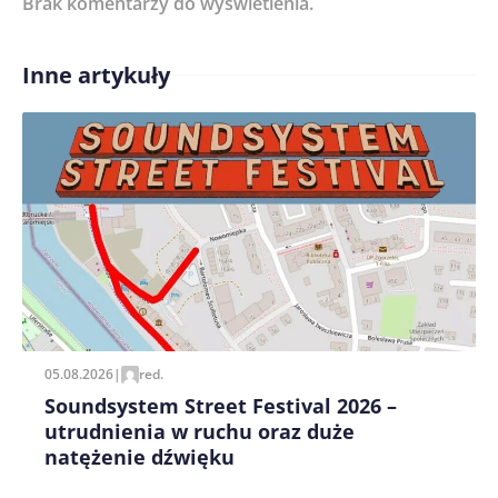
Brak komentarzy do wyświetlenia.
Imię/ Nick*
Inne artykuły
Treść komentarza*
Zapamiętaj moje dane w tej przeglądarce podczas
pisania kolejnych komentarzy.
05.08.2026
|
red.
Soundsystem Street Festival 2026 –
utrudnienia w ruchu oraz duże
natężenie dźwięku