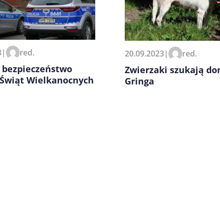
zeglądarce podczas pisania
3
|
red.
20.09.2023
|
red.
o bezpieczeństwo
Zwierzaki szukają do
 Świąt Wielkanocnych
Gringa