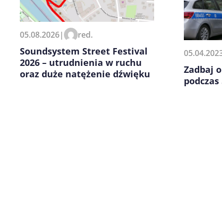
Zapamiętaj moje dane w tej pr
05.08.2026
|
red.
kolejnych komentarzy.
Soundsystem Street Festival
05.04.202
2026 – utrudnienia w ruchu
Zadbaj 
oraz duże natężenie dźwięku
podczas