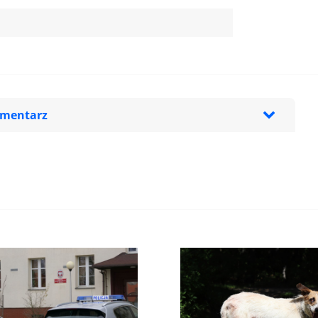
omentarz