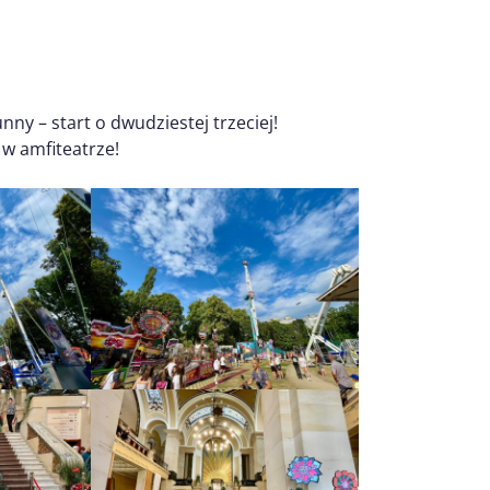
y – start o dwudziestej trzeciej!
 w amfiteatrze!