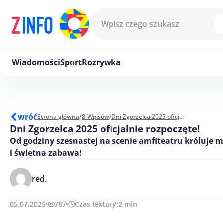
Przejdź do treści
Wiadomości
Sport
Rozrywka
wróć
Strona główna
/
8-Wpisów
/
Dni Zgorzelca 2025 oficjalnie rozpoczęte!
Dni Zgorzelca 2025 oficjalnie rozpoczęte!
Od godziny szesnastej na scenie amfiteatru króluje 
i świetna zabawa!
red.
05.07.2025
787
Czas lektury:
2
min