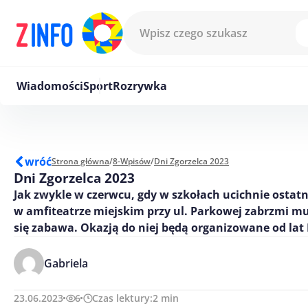
Przejdź do treści
Wiadomości
Sport
Rozrywka
wróć
Strona główna
/
8-Wpisów
/
Dni Zgorzelca 2023
Dni Zgorzelca 2023
Jak zwykle w czerwcu, gdy w szkołach ucichnie ostat
w amfiteatrze miejskim przy ul. Parkowej zabrzmi mu
się zabawa. Okazją do niej będą organizowane od lat 
Gabriela
23.06.2023
6
Czas lektury:
2
min