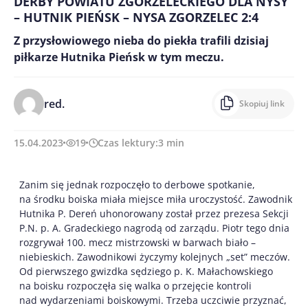
DERBY POWIATU ZGORZELECKIEGO DLA NYSY
– HUTNIK PIEŃSK – NYSA ZGORZELEC 2:4
Z przysłowiowego nieba do piekła trafili dzisiaj
piłkarze Hutnika Pieńsk w tym meczu.
red.
Skopiuj link
15.04.2023
19
Czas lektury:
3
min
Zanim się jednak rozpoczęło to derbowe spotkanie,
na środku boiska miała miejsce miła uroczystość. Zawodnik
Hutnika P. Dereń uhonorowany został przez prezesa Sekcji
P.N. p. A. Gradeckiego nagrodą od zarządu. Piotr tego dnia
rozgrywał 100. mecz mistrzowski w barwach biało –
niebieskich. Zawodnikowi życzymy kolejnych „set” meczów.
Od pierwszego gwizdka sędziego p. K. Małachowskiego
na boisku rozpoczęła się walka o przejęcie kontroli
nad wydarzeniami boiskowymi. Trzeba uczciwie przyznać,