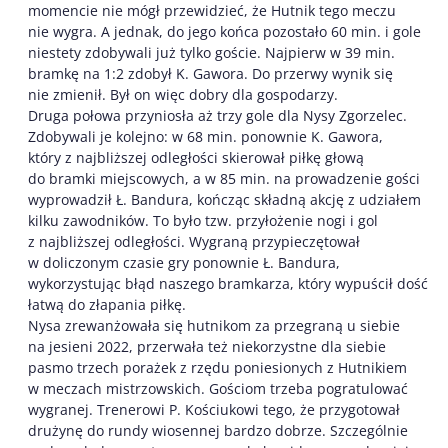
momencie nie mógł przewidzieć, że Hutnik tego meczu
nie wygra. A jednak, do jego końca pozostało 60 min. i gole
niestety zdobywali już tylko goście. Najpierw w 39 min.
bramkę na 1:2 zdobył K. Gawora. Do przerwy wynik się
nie zmienił. Był on więc dobry dla gospodarzy.
Druga połowa przyniosła aż trzy gole dla Nysy Zgorzelec.
Zdobywali je kolejno: w 68 min. ponownie K. Gawora,
który z najbliższej odległości skierował piłkę głową
do bramki miejscowych, a w 85 min. na prowadzenie gości
wyprowadził Ł. Bandura, kończąc składną akcję z udziałem
kilku zawodników. To było tzw. przyłożenie nogi i gol
z najbliższej odległości. Wygraną przypieczętował
w doliczonym czasie gry ponownie Ł. Bandura,
wykorzystując błąd naszego bramkarza, który wypuścił dość
łatwą do złapania piłkę.
Nysa zrewanżowała się hutnikom za przegraną u siebie
na jesieni 2022, przerwała też niekorzystne dla siebie
pasmo trzech porażek z rzędu poniesionych z Hutnikiem
w meczach mistrzowskich. Gościom trzeba pogratulować
wygranej. Trenerowi P. Kościukowi tego, że przygotował
drużynę do rundy wiosennej bardzo dobrze. Szczególnie