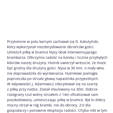
Przytomnie w polu karnym zachował się D. Kałużyński,
który wykorzystał niezdecydowanie obrońców gości.
Umieścił piłkę w bramce Nysy obok interweniującego
bramkarza. Olbrzymia radość na boisku i licznie przybyłych
kibiców naszej drużyny. Hutnik uwierzył wreszcie, że może
być groźny dla drużyny gości. Nysa w 30 min. o mały włos
nie doprowadziła do wyrównania. Hutnikowi pomogła
poprzeczka po strzale głową napastnika przyjezdnych.
W odpowiedzi J. Adamowicz zdecydował się na szarżę
z piłką przy nodze. Został sfaulowany na 30m. Dobrze
rozegrany rzut wolny strzałem z 14m sfinalizował sam
poszkodowany, umieszczając piłkę w bramce. Był to dobry
mocny strzał w róg bramki, nie do obrony. 2:0 dla
gospodarzy i ponownie eksplozja radości. Chyba nikt w tym