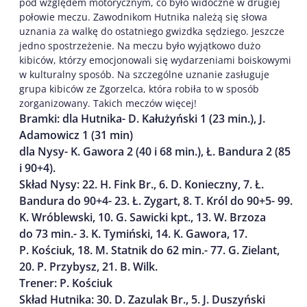
pod względem motorycznym, co było widoczne w drugiej
połowie meczu. Zawodnikom Hutnika należą się słowa
uznania za walkę do ostatniego gwizdka sędziego. Jeszcze
jedno spostrzeżenie. Na meczu było wyjątkowo dużo
kibiców, którzy emocjonowali się wydarzeniami boiskowymi
w kulturalny sposób. Na szczególne uznanie zasługuje
grupa kibiców ze Zgorzelca, która robiła to w sposób
zorganizowany. Takich meczów więcej!
Bramki: dla Hutnika- D. Kałużyński 1 (23 min.), J.
Adamowicz 1 (31 min)
dla Nysy- K. Gawora 2 (40 i 68 min.), Ł. Bandura 2 (85
i 90+4).
Skład Nysy: 22. H. Fink Br., 6. D. Konieczny, 7. Ł.
Bandura do 90+4- 23. Ł. Zygart, 8. T. Król do 90+5- 99.
K. Wróblewski, 10. G. Sawicki kpt., 13. W. Brzoza
do 73 min.- 3. K. Tymiński, 14. K. Gawora, 17.
P. Kościuk, 18. M. Statnik do 62 min.- 77. G. Zielant,
20. P. Przybysz, 21. B. Wilk.
Trener: P. Kościuk
Skład Hutnika: 30. D. Zazulak Br., 5. J. Duszyński