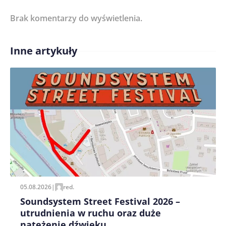
Brak komentarzy do wyświetlenia.
Imię/ Nick*
Inne artykuły
Treść komentarza*
Zapamiętaj moje dane w tej przeglądarce podczas
pisania kolejnych komentarzy.
05.08.2026
|
red.
Soundsystem Street Festival 2026 –
utrudnienia w ruchu oraz duże
natężenie dźwięku