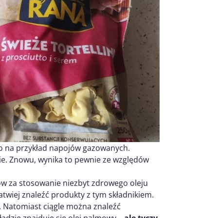
 do na przykład napojów gazowanych.
skie. Znowu, wynika to pewnie ze względów
ów za stosowanie niezbyt zdrowego oleju
atwiej znaleźć produkty z tym składnikiem.
j. Natomiast ciągle można znaleźć
adzie znajduje się olej palmowy –
ale tyczy