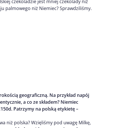
kiej czekoladzie jest mniej czekolady niż
leju palmowego niż Niemiec? Sprawdziliśmy.
rokością geograficzną. Na przykład napój
dentycznie, a co ze składem? Niemiec
E150d. Patrzymy na polską etykietę –
wa niż polska? Wzięliśmy pod uwagę Milkę,