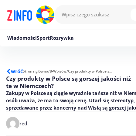
Przejdź do treści
Wiadomości
Sport
Rozrywka
wróć
Strona główna
/
8-Wpisów
/
Czy produkty w Polsce są gorszej jakości niż te w Niemczech?
Czy produkty w Polsce są gorszej jakości niż
te w Niemczech?
Zakupy w Polsce są ciągle wyraźnie tańsze niż w Niem
osób uważa, że ma to swoją cenę. Utarł się stereotyp,
sprzedawane przez koncerny nad Wisłą są gorszej jako
red.