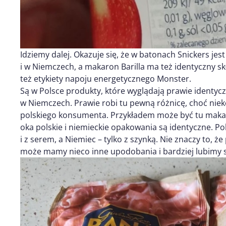
Idziemy dalej. Okazuje się, że w batonach Snickers je
i w Niemczech, a makaron Barilla ma też identyczny sk
też etykiety napoju energetycznego Monster.
Są w Polsce produkty, które wyglądają prawie identycz
w Niemczech. Prawie robi tu pewną różnicę, choć niek
polskiego konsumenta. Przykładem może być tu makaro
oka polskie i niemieckie opakowania są identyczne. P
i z serem, a Niemiec – tylko z szynką. Nie znaczy to, ż
może mamy nieco inne upodobania i bardziej lubimy s