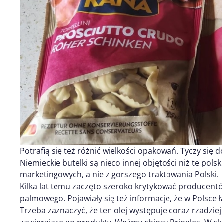
Potrafią się też różnić wielkości opakowań. Tyczy się
Niemieckie butelki są nieco innej objętości niż te pol
marketingowych, a nie z gorszego traktowania Polski.
Kilka lat temu zaczęto szeroko krytykować producent
palmowego. Pojawiały się też informacje, że w Polsce ł
Trzeba zaznaczyć, że ten olej występuje coraz rzadzie
zawierające go produkty. Weźmy chipsy Pringles. W skł