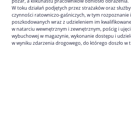
pożar, a kilkunastu pracowników odniosło obrażenia.
W toku działań podjętych przez strażaków oraz służb
czynności ratowniczo-gaśniczych, w tym rozpoznanie 
poszkodowanych wraz z udzieleniem im kwalifikowan
w natarciu wewnętrznym i zewnętrznym, pościg i ujęci
wybuchowej w magazynie, wykonanie dostępu i udzie
w wyniku zdarzenia drogowego, do którego doszło w t