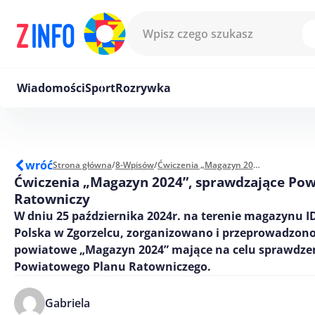
Przejdź do treści
Wiadomości
Sport
Rozrywka
wróć
Strona główna
/
8-Wpisów
/
Ćwiczenia „Magazyn 2024”, sprawdzające Powiatowy Plan Ratowniczy
Ćwiczenia „Magazyn 2024”, sprawdzające Pow
Ratowniczy
W dniu 25 października 2024r. na terenie magazynu ID
Polska w Zgorzelcu, zorganizowano i przeprowadzono
powiatowe „Magazyn 2024” mające na celu sprawdze
Powiatowego Planu Ratowniczego.
Gabriela