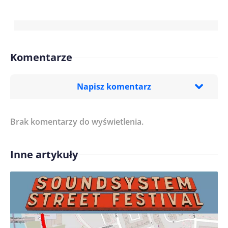
Komentarze
Napisz komentarz
Brak komentarzy do wyświetlenia.
Imię/ Nick*
Inne artykuły
Treść komentarza*