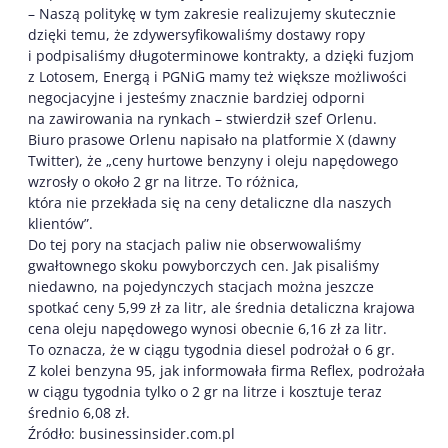
– Naszą politykę w tym zakresie realizujemy skutecznie
dzięki temu, że zdywersyfikowaliśmy dostawy ropy
i podpisaliśmy długoterminowe kontrakty, a dzięki fuzjom
z Lotosem, Energą i PGNiG mamy też większe możliwości
negocjacyjne i jesteśmy znacznie bardziej odporni
na zawirowania na rynkach – stwierdził szef Orlenu.
Biuro prasowe Orlenu napisało na platformie X (dawny
Twitter), że „ceny hurtowe benzyny i oleju napędowego
wzrosły o około 2 gr na litrze. To różnica,
która nie przekłada się na ceny detaliczne dla naszych
klientów”.
Do tej pory na stacjach paliw nie obserwowaliśmy
gwałtownego skoku powyborczych cen. Jak pisaliśmy
niedawno, na pojedynczych stacjach można jeszcze
spotkać ceny 5,99 zł za litr, ale średnia detaliczna krajowa
cena oleju napędowego wynosi obecnie 6,16 zł za litr.
To oznacza, że w ciągu tygodnia diesel podrożał o 6 gr.
Z kolei benzyna 95, jak informowała firma Reflex, podrożała
w ciągu tygodnia tylko o 2 gr na litrze i kosztuje teraz
średnio 6,08 zł.
Źródło: businessinsider.com.pl