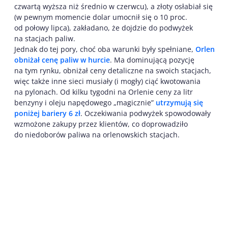
czwartą wyższa niż średnio w czerwcu), a złoty osłabiał się
(w pewnym momencie dolar umocnił się o 10 proc.
od połowy lipca), zakładano, że dojdzie do podwyżek
na stacjach paliw.
Jednak do tej pory, choć oba warunki były spełniane,
Orlen
obniżał cenę paliw w hurcie
. Ma dominującą pozycję
na tym rynku, obniżał ceny detaliczne na swoich stacjach,
więc także inne sieci musiały (i mogły) ciąć kwotowania
na pylonach. Od kilku tygodni na Orlenie ceny za litr
benzyny i oleju napędowego „magicznie”
utrzymują się
poniżej bariery 6 zł
. Oczekiwania podwyżek spowodowały
wzmożone zakupy przez klientów, co doprowadziło
do niedoborów paliwa na orlenowskich stacjach.