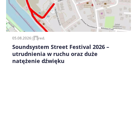
Zapamiętaj moje dane w tej przeglądarce podczas
pisania kolejnych komentarzy.
05.08.2026
|
red.
Soundsystem Street Festival 2026 –
utrudnienia w ruchu oraz duże
natężenie dźwięku