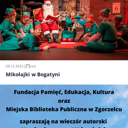
08.12.2022
|
red.
Mikołajki w Bogatyni