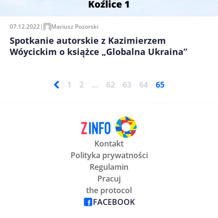
07.12.2022
|
Mariusz Pozorski
Spotkanie autorskie z Kazimierzem
Wóycickim o książce „Globalna Ukraina”
1
2
…
62
63
64
65
Kontakt
Polityka prywatności
Regulamin
Pracuj
the protocol
FACEBOOK