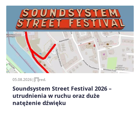
Zapamiętaj moje dane w tej przeglądarce podczas
pisania kolejnych komentarzy.
05.08.2026
|
red.
Soundsystem Street Festival 2026 –
utrudnienia w ruchu oraz duże
natężenie dźwięku