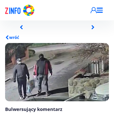
Przejdź do treści
wróć
Bulwersujący komentarz