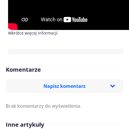
Wkrótce więcej informacji
Komentarze
Napisz komentarz
Brak komentarzy do wyświetlenia.
Imię/ Nick*
Inne artykuły
Treść komentarza*