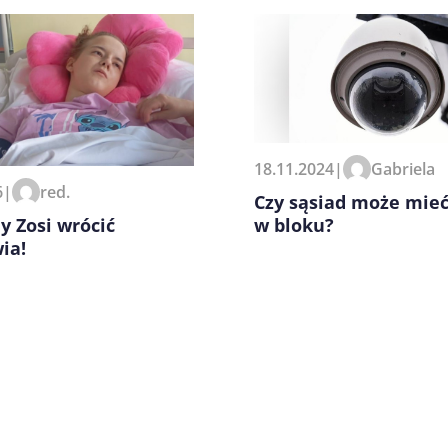
zeglądarce podczas pisania
18.11.2024
|
Gabriela
6
|
red.
Czy sąsiad może mie
 Zosi wrócić
w bloku?
ia!