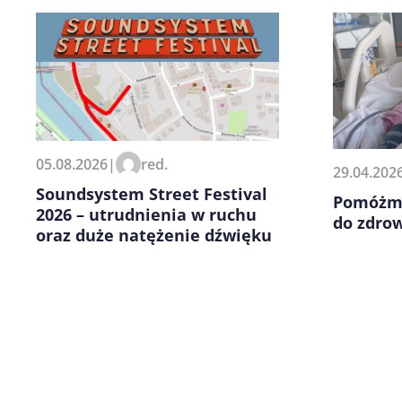
Zapamiętaj moje dane w tej pr
05.08.2026
|
red.
29.04.202
kolejnych komentarzy.
Soundsystem Street Festival
Pomóżmy
2026 – utrudnienia w ruchu
do zdrow
oraz duże natężenie dźwięku