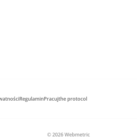
watności
Regulamin
Pracuj
the protocol
© 2026 Webmetric