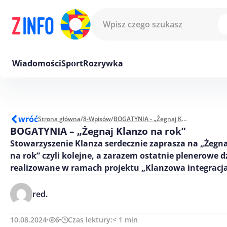
Przejdź do treści
Wiadomości
Sport
Rozrywka
wróć
Strona główna
/
8-Wpisów
/
BOGATYNIA - „Żegnaj Klanzo na rok”
BOGATYNIA – „Żegnaj Klanzo na rok”
Stowarzyszenie Klanza serdecznie zaprasza na „Żegna
na rok” czyli kolejne, a zarazem ostatnie plenerowe d
realizowane w ramach projektu „Klanzowa integracja
red.
10.08.2024
6
Czas lektury:
< 1
min