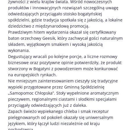
żywności z wielu krajów świata. Wśród nowoczesnych
produktów i innowacyjnych rozwiązań szczególną uwagę
odwiedzających przyciągało stoisko bogatyńskiej
spółdzielni, gdzie tradycja spotkała się z jakością, a lokalne
dziedzictwo z międzynarodową promocją.
Prawdziwym hitem wydarzenia okazał się certyfikowany
baton orzechowy Geesik, który zachwycał gości naturalnym
składem, wyjątkowym smakiem i wysoką jakością
wykonania.
Degustujący wracali po kolejne porcje, a liczne rozmowy
biznesowe oraz pozytywne opinie potwierdziły, że produkt
stworzony w Bogatyni z powodzeniem może konkurować
na europejskich rynkach.
Nie mniejszym zainteresowaniem cieszyły się tradycyjne
wypieki przygotowane przez Gminną Spółdzielnię
„Samopomoc Chłopska”. Stoły wypełnione aromatycznym
pieczywem, regionalnymi ciastami i słodkimi specjałami
przyciągały odwiedzających już z daleka.
Zapach świeżo wypiekanego chleba i smak receptur
pielęgnowanych od pokoleń okazały się uniwersalnym
językiem, który łączył ludzi niezależnie od kraju
pochodzenia.