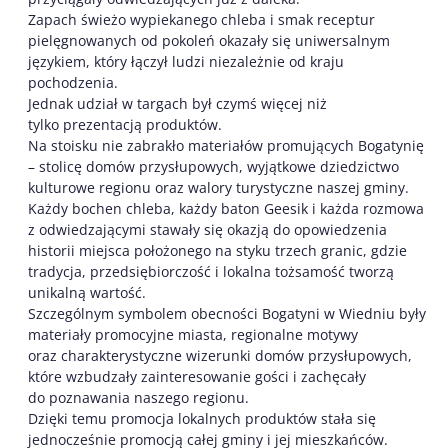
Zapach świeżo wypiekanego chleba i smak receptur
pielęgnowanych od pokoleń okazały się uniwersalnym
językiem, który łączył ludzi niezależnie od kraju
pochodzenia.
Jednak udział w targach był czymś więcej niż
tylko prezentacją produktów.
Na stoisku nie zabrakło materiałów promujących Bogatynię
– stolicę domów przysłupowych, wyjątkowe dziedzictwo
kulturowe regionu oraz walory turystyczne naszej gminy.
Każdy bochen chleba, każdy baton Geesik i każda rozmowa
z odwiedzającymi stawały się okazją do opowiedzenia
historii miejsca położonego na styku trzech granic, gdzie
tradycja, przedsiębiorczość i lokalna tożsamość tworzą
unikalną wartość.
Szczególnym symbolem obecności Bogatyni w Wiedniu były
materiały promocyjne miasta, regionalne motywy
oraz charakterystyczne wizerunki domów przysłupowych,
które wzbudzały zainteresowanie gości i zachęcały
do poznawania naszego regionu.
Dzięki temu promocja lokalnych produktów stała się
jednocześnie promocją całej gminy i jej mieszkańców.