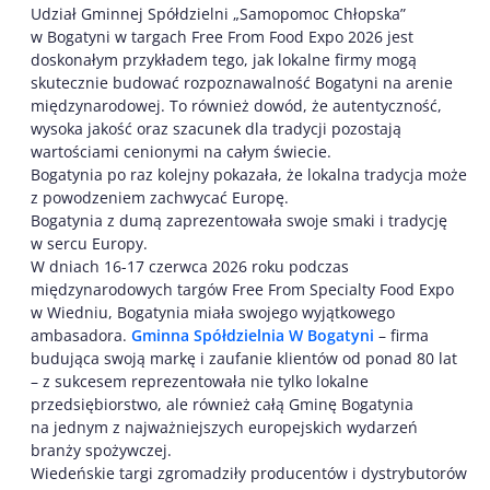
Udział Gminnej Spółdzielni „Samopomoc Chłopska”
w Bogatyni w targach Free From Food Expo 2026 jest
doskonałym przykładem tego, jak lokalne firmy mogą
skutecznie budować rozpoznawalność Bogatyni na arenie
międzynarodowej. To również dowód, że autentyczność,
wysoka jakość oraz szacunek dla tradycji pozostają
wartościami cenionymi na całym świecie.
Bogatynia po raz kolejny pokazała, że lokalna tradycja może
z powodzeniem zachwycać Europę.
Bogatynia z dumą zaprezentowała swoje smaki i tradycję
w sercu Europy.
W dniach 16-17 czerwca 2026 roku podczas
międzynarodowych targów Free From Specialty Food Expo
w Wiedniu, Bogatynia miała swojego wyjątkowego
ambasadora.
Gminna Spółdzielnia W Bogatyni
– firma
budująca swoją markę i zaufanie klientów od ponad 80 lat
– z sukcesem reprezentowała nie tylko lokalne
przedsiębiorstwo, ale również całą Gminę Bogatynia
na jednym z najważniejszych europejskich wydarzeń
branży spożywczej.
Wiedeńskie targi zgromadziły producentów i dystrybutorów