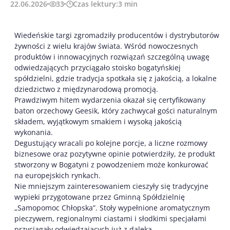
22.06.2026
33
Czas lektury:
3
min
Wiedeńskie targi zgromadziły producentów i dystrybutorów
żywności z wielu krajów świata. Wśród nowoczesnych
produktów i innowacyjnych rozwiązań szczególną uwagę
odwiedzających przyciągało stoisko bogatyńskiej
spółdzielni, gdzie tradycja spotkała się z jakością, a lokalne
dziedzictwo z międzynarodową promocją.
Prawdziwym hitem wydarzenia okazał się certyfikowany
baton orzechowy Geesik, który zachwycał gości naturalnym
składem, wyjątkowym smakiem i wysoką jakością
wykonania.
Degustujący wracali po kolejne porcje, a liczne rozmowy
biznesowe oraz pozytywne opinie potwierdziły, że produkt
stworzony w Bogatyni z powodzeniem może konkurować
na europejskich rynkach.
Nie mniejszym zainteresowaniem cieszyły się tradycyjne
wypieki przygotowane przez Gminną Spółdzielnię
„Samopomoc Chłopska”. Stoły wypełnione aromatycznym
pieczywem, regionalnymi ciastami i słodkimi specjałami
przyciągały odwiedzających już z daleka.