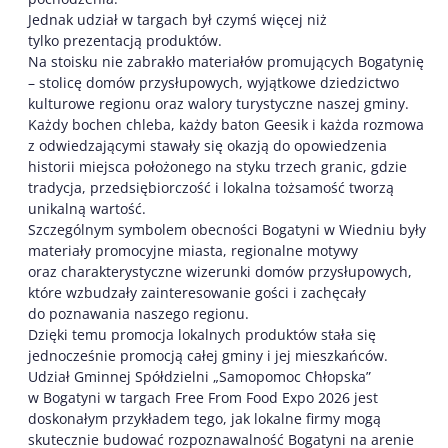
Jednak udział w targach był czymś więcej niż
tylko prezentacją produktów.
Na stoisku nie zabrakło materiałów promujących Bogatynię
– stolicę domów przysłupowych, wyjątkowe dziedzictwo
kulturowe regionu oraz walory turystyczne naszej gminy.
Każdy bochen chleba, każdy baton Geesik i każda rozmowa
z odwiedzającymi stawały się okazją do opowiedzenia
historii miejsca położonego na styku trzech granic, gdzie
tradycja, przedsiębiorczość i lokalna tożsamość tworzą
unikalną wartość.
Szczególnym symbolem obecności Bogatyni w Wiedniu były
materiały promocyjne miasta, regionalne motywy
oraz charakterystyczne wizerunki domów przysłupowych,
które wzbudzały zainteresowanie gości i zachęcały
do poznawania naszego regionu.
Dzięki temu promocja lokalnych produktów stała się
jednocześnie promocją całej gminy i jej mieszkańców.
Udział Gminnej Spółdzielni „Samopomoc Chłopska”
w Bogatyni w targach Free From Food Expo 2026 jest
doskonałym przykładem tego, jak lokalne firmy mogą
skutecznie budować rozpoznawalność Bogatyni na arenie