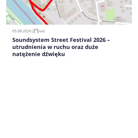
Zapamiętaj moje dane w tej przeglądarce podczas
pisania kolejnych komentarzy.
05.08.2026
|
red.
Soundsystem Street Festival 2026 –
utrudnienia w ruchu oraz duże
natężenie dźwięku