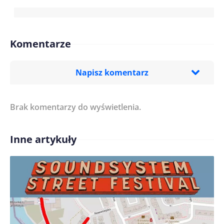
Komentarze
Napisz komentarz
Brak komentarzy do wyświetlenia.
Imię/ Nick*
Inne artykuły
Treść komentarza*