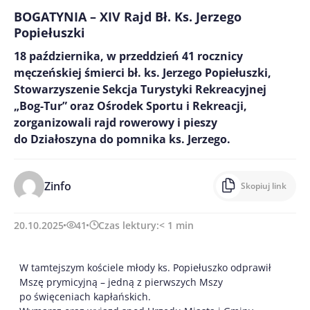
BOGATYNIA – XIV Rajd Bł. Ks. Jerzego
Popiełuszki
18 października, w przeddzień 41 rocznicy
męczeńskiej śmierci bł. ks. Jerzego Popiełuszki,
Stowarzyszenie Sekcja Turystyki Rekreacyjnej
„Bog-Tur” oraz Ośrodek Sportu i Rekreacji,
zorganizowali rajd rowerowy i pieszy
do Działoszyna do pomnika ks. Jerzego.
Zinfo
Skopiuj link
20.10.2025
41
Czas lektury:
< 1
min
W tamtejszym kościele młody ks. Popiełuszko odprawił
Mszę prymicyjną – jedną z pierwszych Mszy
po święceniach kapłańskich.