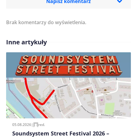
Napisz komentarz
Brak komentarzy do wyświetlenia.
Imię/ Nick*
Inne artykuły
Treść komentarza*
Zapamiętaj moje dane w tej przeglądarce podczas
pisania kolejnych komentarzy.
05.08.2026
|
red.
Soundsystem Street Festival 2026 –