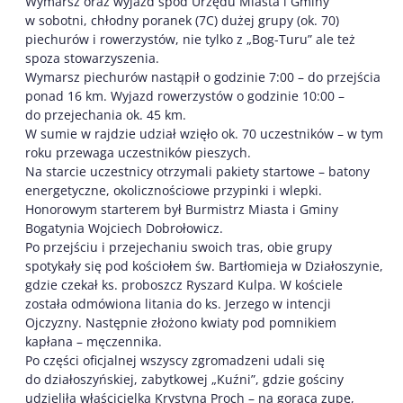
Wymarsz oraz wyjazd spod Urzędu Miasta i Gminy
w sobotni, chłodny poranek (7C) dużej grupy (ok. 70)
piechurów i rowerzystów, nie tylko z „Bog-Turu” ale też
spoza stowarzyszenia.
Wymarsz piechurów nastąpił o godzinie 7:00 – do przejścia
ponad 16 km. Wyjazd rowerzystów o godzinie 10:00 –
do przejechania ok. 45 km.
W sumie w rajdzie udział wzięło ok. 70 uczestników – w tym
roku przewaga uczestników pieszych.
Na starcie uczestnicy otrzymali pakiety startowe – batony
energetyczne, okolicznościowe przypinki i wlepki.
Honorowym starterem był Burmistrz Miasta i Gminy
Bogatynia Wojciech Dobrołowicz.
Po przejściu i przejechaniu swoich tras, obie grupy
spotykały się pod kościołem św. Bartłomieja w Działoszynie,
gdzie czekał ks. proboszcz Ryszard Kulpa. W kościele
została odmówiona litania do ks. Jerzego w intencji
Ojczyzny. Następnie złożono kwiaty pod pomnikiem
kapłana – męczennika.
Po części oficjalnej wszyscy zgromadzeni udali się
do działoszyńskiej, zabytkowej „Kuźni”, gdzie gościny
udzieliła właścicielka Krystyna Proch – na gorącą zupę,