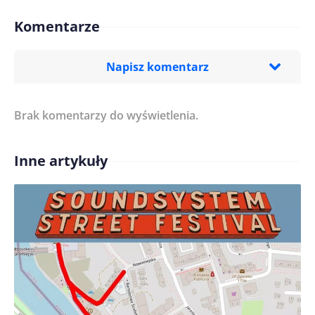
Komentarze
Napisz komentarz
Brak komentarzy do wyświetlenia.
Imię/ Nick*
Inne artykuły
Treść komentarza*
Zapamiętaj moje dane w tej przeglądarce podczas
pisania kolejnych komentarzy.