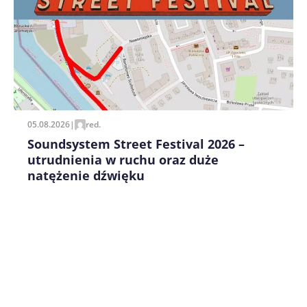
Zapamiętaj moje dane w tej przeglądarce podczas
pisania kolejnych komentarzy.
05.08.2026
|
red.
Soundsystem Street Festival 2026 –
utrudnienia w ruchu oraz duże
natężenie dźwięku