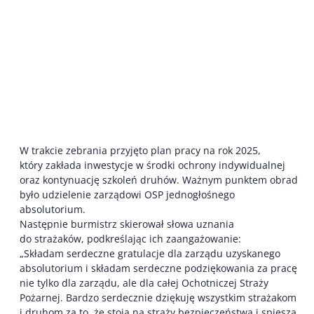
W trakcie zebrania przyjęto plan pracy na rok 2025,
który zakłada inwestycje w środki ochrony indywidualnej
oraz kontynuację szkoleń druhów. Ważnym punktem obrad
było udzielenie zarządowi OSP jednogłośnego
absolutorium.
Następnie burmistrz skierował słowa uznania
do strażaków, podkreślając ich zaangażowanie:
„Składam serdeczne gratulacje dla zarządu uzyskanego
absolutorium i składam serdeczne podziękowania za pracę
nie tylko dla zarządu, ale dla całej Ochotniczej Straży
Pożarnej. Bardzo serdecznie dziękuję wszystkim strażakom
i druhom za to, że stoją na straży bezpieczeństwa i spieszą