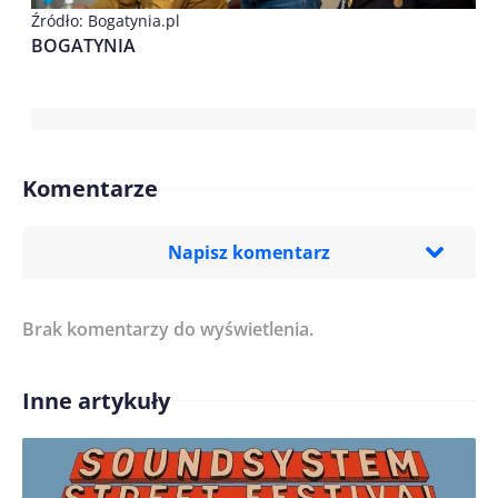
Źródło: Bogatynia.pl
BOGATYNIA
Komentarze
Napisz komentarz
Brak komentarzy do wyświetlenia.
Imię/ Nick*
Inne artykuły
Treść komentarza*