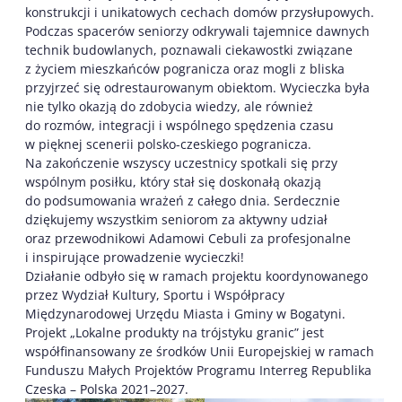
konstrukcji i unikatowych cechach domów przysłupowych.
Podczas spacerów seniorzy odkrywali tajemnice dawnych
technik budowlanych, poznawali ciekawostki związane
z życiem mieszkańców pogranicza oraz mogli z bliska
przyjrzeć się odrestaurowanym obiektom. Wycieczka była
nie tylko okazją do zdobycia wiedzy, ale również
do rozmów, integracji i wspólnego spędzenia czasu
w pięknej scenerii polsko-czeskiego pogranicza.
Na zakończenie wszyscy uczestnicy spotkali się przy
wspólnym posiłku, który stał się doskonałą okazją
do podsumowania wrażeń z całego dnia. Serdecznie
dziękujemy wszystkim seniorom za aktywny udział
oraz przewodnikowi Adamowi Cebuli za profesjonalne
i inspirujące prowadzenie wycieczki!
Działanie odbyło się w ramach projektu koordynowanego
przez Wydział Kultury, Sportu i Współpracy
Międzynarodowej Urzędu Miasta i Gminy w Bogatyni.
Projekt „Lokalne produkty na trójstyku granic” jest
współfinansowany ze środków Unii Europejskiej w ramach
Funduszu Małych Projektów Programu Interreg Republika
Czeska – Polska 2021–2027.