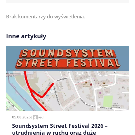
Brak komentarzy do wyświetlenia.
Imię/ Nick*
Inne artykuły
Treść komentarza*
Zapamiętaj moje dane w tej przeglądarce podczas
pisania kolejnych komentarzy.
05.08.2026
|
red.
Soundsystem Street Festival 2026 –
utrudnienia w ruchu oraz duże