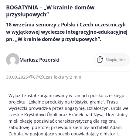
BOGATYNIA – „W krainie domów
przysłupowych”
18 września seniorzy z Polski i Czech uczestniczyli
w wyjątkowej wycieczce integracyjno-edukacyjnej
pn. „W krainie domów przysłupowych”.
Mariusz Pozorski
Skopiuj link
30.09.2025
67
Czas lektury:
2
min
Wyjazd został zorganizowany w ramach polsko-czeskiego
projektu „Lokalne produkty na trójstyku granic”. Trasa
wycieczki prowadziła przez Bogatynię, Działoszyn, urokliwe
czeskie Kryštofovo Údolí oraz Hrádek nad Nysą. Uczestnicy
mieli okazję podziwiać charakterystyczną dla regionu
zabudowę, po której przewodnikiem był architekt Adam
Cebula, w pasjonujący sposób opowiadający o historii,