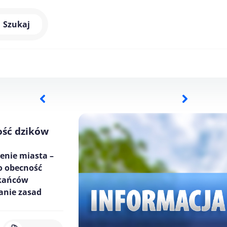
Szukaj
ść dzików
enie miasta –
no obecność
zkańców
anie zasad