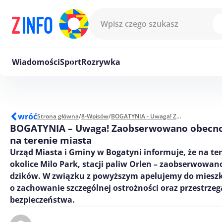
Przejdź do treści
Wiadomości
Sport
Rozrywka
wróć
Strona główna
/
8-Wpisów
/
BOGATYNIA - Uwaga! Zaobserwowano obecność dzików na terenie miasta
BOGATYNIA – Uwaga! Zaobserwowano obecno
na terenie miasta
Urząd Miasta i Gminy w Bogatyni informuje, że na ter
okolice Milo Park, stacji paliw Orlen – zaobserwowa
dzików. W związku z powyższym apelujemy do mies
o zachowanie szczególnej ostrożności oraz przestrzeg
bezpieczeństwa.