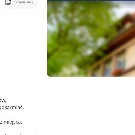
Skopiuj link
ów,
 dokarmiać,
z miejsca,