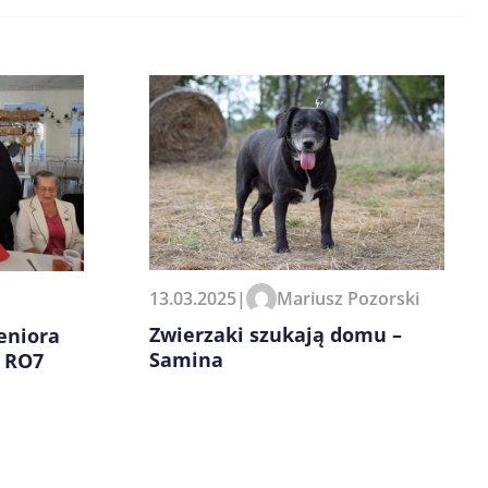
13.03.2025
|
Mariusz Pozorski
Zwierzaki szukają domu –
eniora
Samina
y RO7