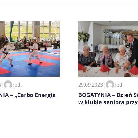
zeglądarce podczas pisania
4
|
red.
29.09.2023
|
red.
IA – „Carbo Energia
BOGATYNIA – Dzień S
w klubie seniora prz