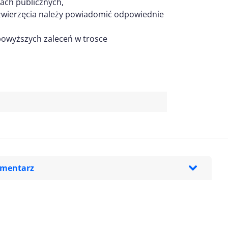
cach publicznych,
zwierzęcia należy powiadomić odpowiednie
powyższych zaleceń w trosce
omentarz