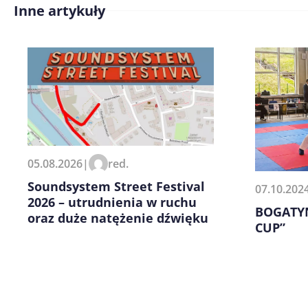
Inne artykuły
Treść komentarza*
Zapamiętaj moje dane w tej pr
05.08.2026
|
red.
kolejnych komentarzy.
Soundsystem Street Festival
07.10.202
2026 – utrudnienia w ruchu
BOGATYN
oraz duże natężenie dźwięku
CUP”