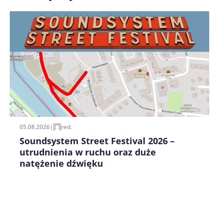
Zapamiętaj moje dane w tej przeglądarce podczas
pisania kolejnych komentarzy.
05.08.2026
|
red.
Soundsystem Street Festival 2026 –
utrudnienia w ruchu oraz duże
natężenie dźwięku