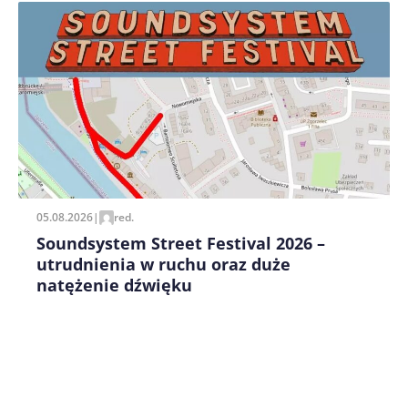
Zapamiętaj moje dane w tej przeglądarce podczas
pisania kolejnych komentarzy.
05.08.2026
|
red.
Soundsystem Street Festival 2026 –
utrudnienia w ruchu oraz duże
natężenie dźwięku