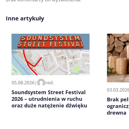
Inne artykuły
Treść komentarza*
Zapamiętaj moje dane w tej pr
05.08.2026
|
red.
kolejnych komentarzy.
03.03.202
Soundsystem Street Festival
2026 – utrudnienia w ruchu
Brak pel
oraz duże natężenie dźwięku
ogranic
drewna