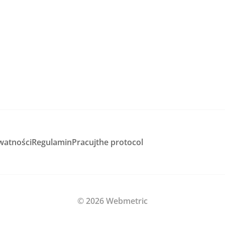
watności
Regulamin
Pracuj
the protocol
© 2026 Webmetric