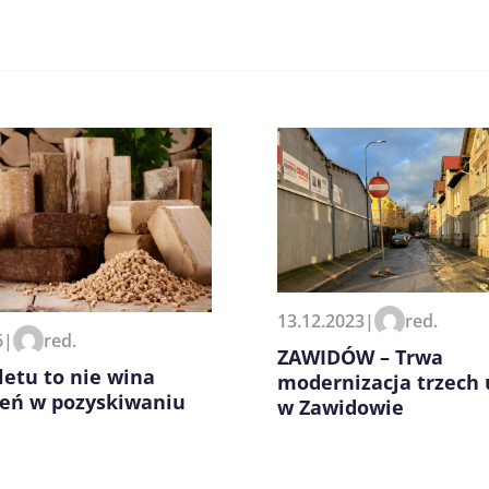
zeglądarce podczas pisania
13.12.2023
|
red.
6
|
red.
ZAWIDÓW – Trwa
letu to nie wina
modernizacja trzech 
zeń w pozyskiwaniu
w Zawidowie