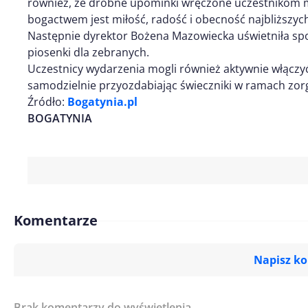
również, że drobne upominki wręczone uczestnikom 
bogactwem jest miłość, radość i obecność najbliższyc
Następnie dyrektor Bożena Mazowiecka uświetniła spo
piosenki dla zebranych.
Uczestnicy wydarzenia mogli również aktywnie włączyć
samodzielnie przyozdabiając świeczniki w ramach zor
Źródło:
Bogatynia.pl
BOGATYNIA
Komentarze
Napisz k
Brak komentarzy do wyświetlenia.
Imię/ Nick*