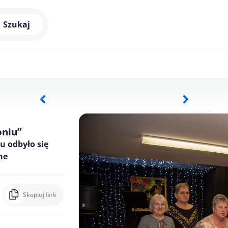
Szukaj
oniu”
u odbyło się
ne
Skopiuj link