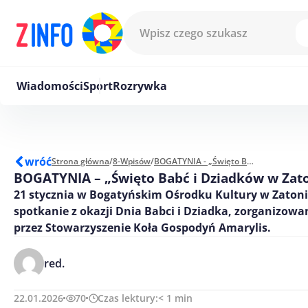
Przejdź do treści
Wiadomości
Sport
Rozrywka
wróć
Strona główna
/
8-Wpisów
/
BOGATYNIA - „Święto Babć i Dziadków w Zatoniu”
BOGATYNIA – „Święto Babć i Dziadków w Zat
21 stycznia w Bogatyńskim Ośrodku Kultury w Zatoni
spotkanie z okazji Dnia Babci i Dziadka, zorganizowa
przez Stowarzyszenie Koła Gospodyń Amarylis.
red.
22.01.2026
70
Czas lektury:
< 1
min