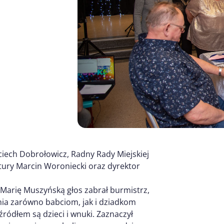
iech Dobrołowicz, Radny Rady Miejskiej
tury Marcin Woroniecki oraz dyrektor
Marię Muszyńską głos zabrał burmistrz,
nia zarówno babciom, jak i dziadkom
ródłem są dzieci i wnuki. Zaznaczył