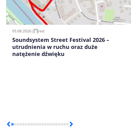
Zapamiętaj moje dane w tej przeglądarce podczas
pisania kolejnych komentarzy.
05.08.2026
|
red.
Soundsystem Street Festival 2026 –
utrudnienia w ruchu oraz duże
natężenie dźwięku