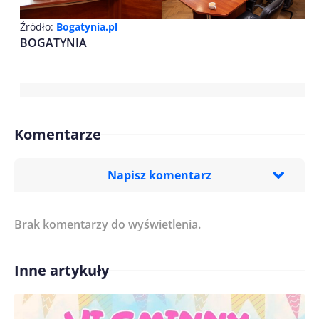
Źródło:
Bogatynia.pl
BOGATYNIA
Komentarze
Napisz komentarz
Brak komentarzy do wyświetlenia.
Imię/ Nick*
Inne artykuły
Treść komentarza*