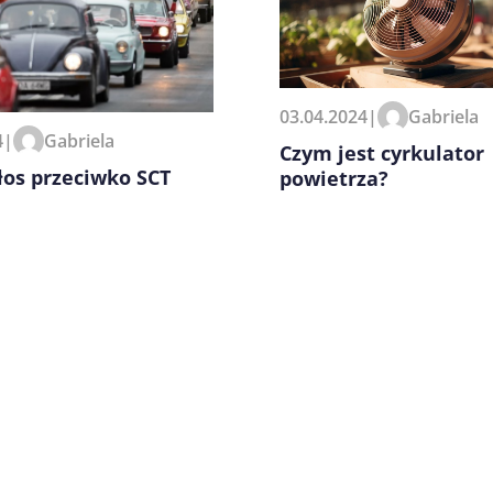
zeglądarce podczas pisania
03.04.2024
|
Gabriela
4
|
Gabriela
Czym jest cyrkulator
łos przeciwko SCT
powietrza?