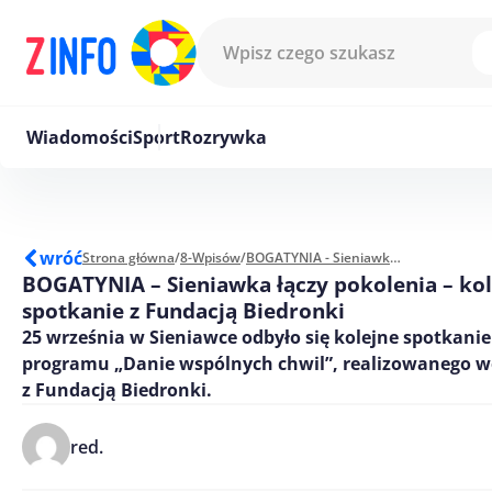
Przejdź do treści
Wiadomości
Sport
Rozrywka
wróć
Strona główna
/
8-Wpisów
/
BOGATYNIA - Sieniawka łączy pokolenia – kolejne spotkanie z Fundacją Biedronki
BOGATYNIA – Sieniawka łączy pokolenia – ko
spotkanie z Fundacją Biedronki
25 września w Sieniawce odbyło się kolejne spotkani
programu „Danie wspólnych chwil”, realizowanego w
z Fundacją Biedronki.
red.