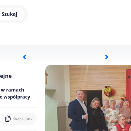
Szukaj
lejne
e w ramach
e współpracy
Skopiuj link