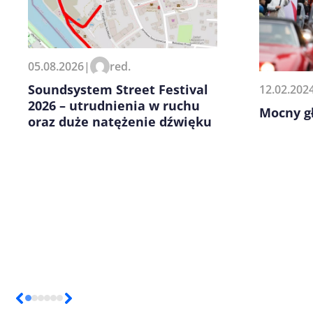
Zapamiętaj moje dane w tej pr
05.08.2026
|
red.
kolejnych komentarzy.
Soundsystem Street Festival
12.02.202
2026 – utrudnienia w ruchu
Mocny g
oraz duże natężenie dźwięku