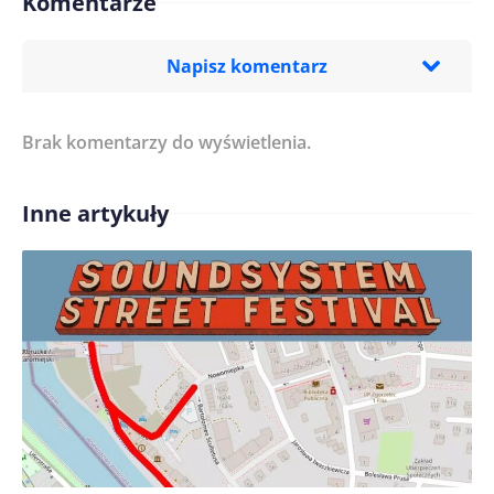
Komentarze
Napisz komentarz
Brak komentarzy do wyświetlenia.
Imię/ Nick*
Inne artykuły
Treść komentarza*
Zapamiętaj moje dane w tej przeglądarce podczas
pisania kolejnych komentarzy.