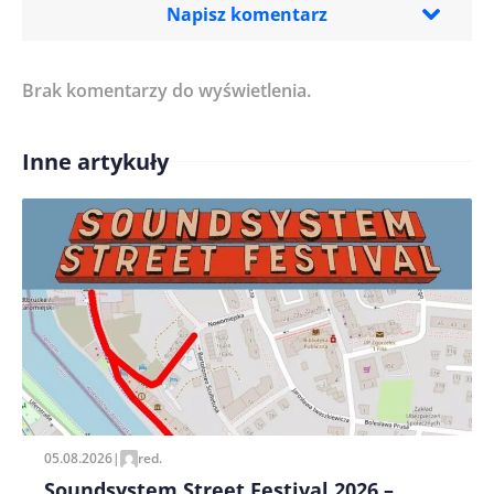
Napisz komentarz
Brak komentarzy do wyświetlenia.
Imię/ Nick*
Inne artykuły
Treść komentarza*
Zapamiętaj moje dane w tej przeglądarce podczas
pisania kolejnych komentarzy.
05.08.2026
|
red.
Soundsystem Street Festival 2026 –